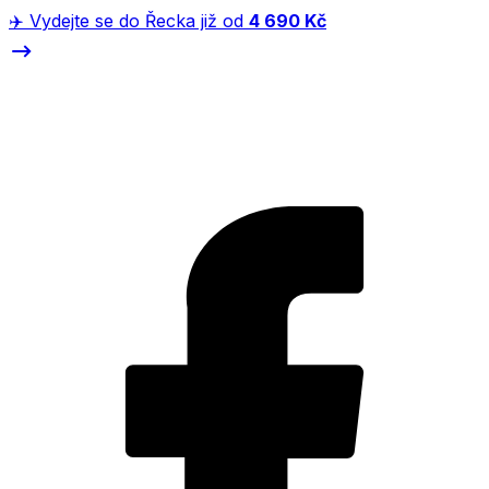
✈️ Vydejte se do Řecka již od
4 690 Kč