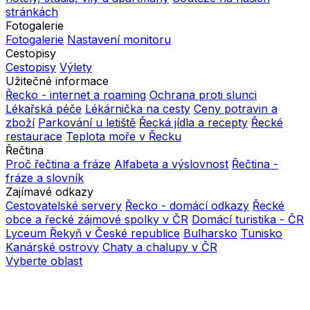
stránkách
Fotogalerie
Fotogalerie
Nastavení monitoru
Cestopisy
Cestopisy
Výlety
Užitečné informace
Řecko - internet a roaming
Ochrana proti slunci
Lékařská péče
Lékárnička na cesty
Ceny potravin a
zboží
Parkování u letiště
Řecká jídla a recepty
Řecké
restaurace
Teplota moře v Řecku
Řečtina
Proč řečtina a fráze
Alfabeta a výslovnost
Řečtina -
fráze a slovník
Zajímavé odkazy
Cestovatelské servery
Řecko - domácí odkazy
Řecké
obce a řecké zájmové spolky v ČR
Domácí turistika - ČR
Lyceum Řekyň v České republice
Bulharsko
Tunisko
Kanárské ostrovy
Chaty a chalupy v ČR
Vyberte oblast