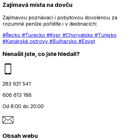
Zajímavá místa na dovču
Zajímavou poznávací i pobytovou dovolenou za
rozumné peníze pořídíte i v destinacích:
#Řecko
#Turecko
#Kypr
#Chorvatsko
#Tunisko
#Kanárské ostrovy
#Bulharsko
#Egypt
Nenašli jste, co jste hledali?
283 931 541
606 613 186
Od 8:00 do 20:00
Obsah webu