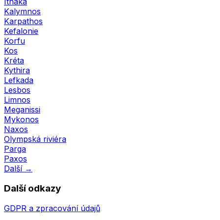
Ithaka
Kalymnos
Karpathos
Kefalonie
Korfu
Kos
Kréta
Kythira
Lefkada
Lesbos
Limnos
Meganissi
Mykonos
Naxos
Olympská riviéra
Parga
Paxos
Další →
Další odkazy
GDPR a zpracování údajů