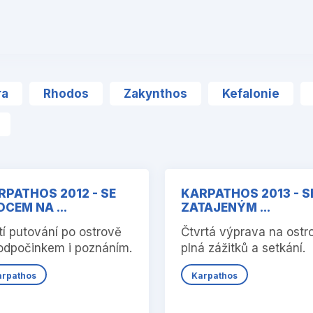
ra
Rhodos
Zakynthos
Kefalonie
RPATHOS 2012 - SE
KARPATHOS 2013 - S
CEM NA ...
ZATAJENÝM ...
tí putování po ostrově
Čtvrtá výprava na ostr
odpočinkem i poznáním.
plná zážitků a setkání.
arpathos
Karpathos