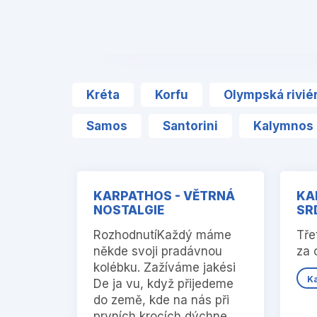
❮
Kréta
Korfu
Olympská rivié
Samos
Santorini
Kalymnos
KARPATHOS - VĚTRNÁ
KA
NOSTALGIE
SRD
RozhodnutíKaždý máme
Tře
někde svoji pradávnou
za 
kolébku. Zažíváme jakési
K
De ja vu, když přijedeme
do země, kde na nás při
prvních krocích dýchne