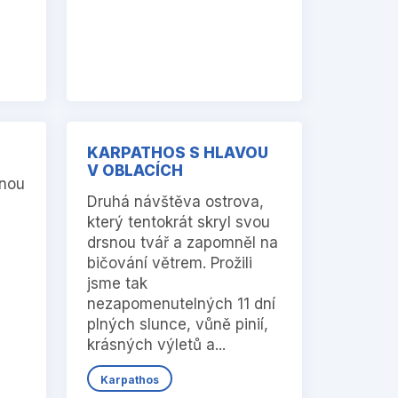
KARPATHOS S HLAVOU
V OBLACÍCH
rnou
Druhá návštěva ostrova,
který tentokrát skryl svou
drsnou tvář a zapomněl na
bičování větrem. Prožili
jsme tak
nezapomenutelných 11 dní
plných slunce, vůně pinií,
krásných výletů a...
Karpathos