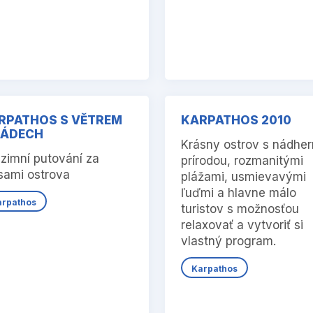
RPATHOS S VĚTREM
KARPATHOS 2010
ZÁDECH
Krásny ostrov s nádhe
zimní putování za
prírodou, rozmanitými
sami ostrova
plážami, usmievavými
ľuďmi a hlavne málo
arpathos
turistov s možnosťou
relaxovať a vytvoriť si
vlastný program.
Karpathos