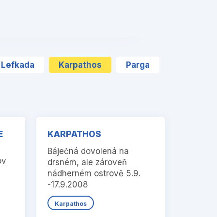
❯
Lefkada
Karpathos
Parga
E
KARPATHOS
Báječná dovolená na
ov
drsném, ale zároveň
nádherném ostrově 5.9.
-17.9.2008
Karpathos