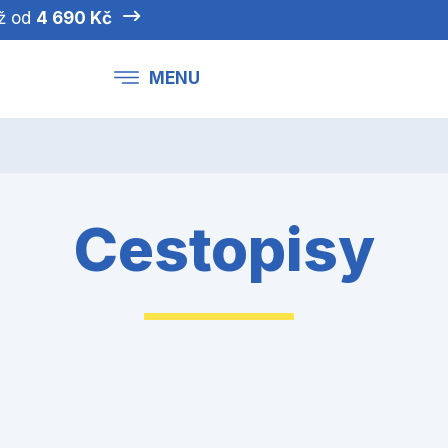
iž od
4 690 Kč
MENU
Cestopisy