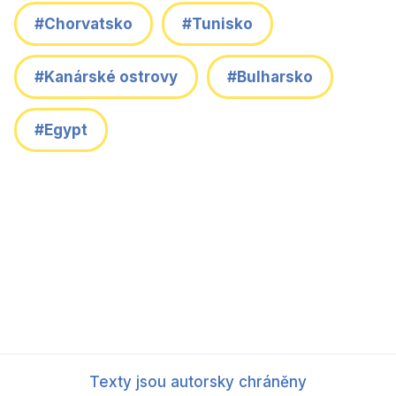
#Chorvatsko
#Tunisko
#Kanárské ostrovy
#Bulharsko
#Egypt
Texty jsou autorsky chráněny