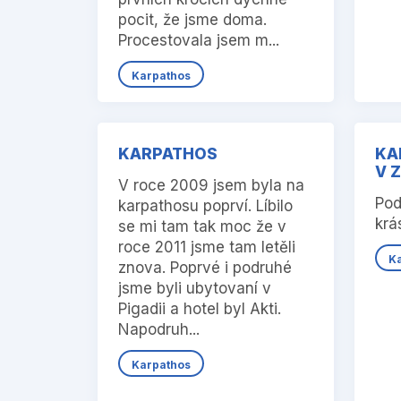
pocit, že jsme doma.
Procestovala jsem m...
Karpathos
KARPATHOS
KA
V 
V roce 2009 jsem byla na
Pod
karpathosu poprví. Líbilo
krá
se mi tam tak moc že v
roce 2011 jsme tam letěli
K
znova. Poprvé i podruhé
jsme byli ubytovaní v
Pigadii a hotel byl Akti.
Napodruh...
Karpathos