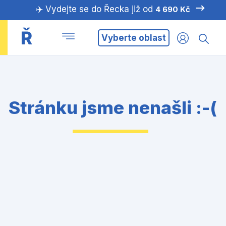
✈️ Vydejte se do Řecka již od
4 690 Kč
Ř
Vyberte oblast
Stránku jsme nenašli :-(