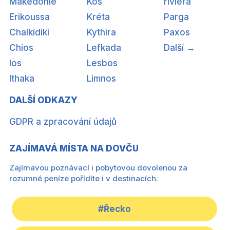
Makedonie
Kos
riviéra
Erikoussa
Kréta
Parga
Chalkidiki
Kythira
Paxos
Chios
Lefkada
Další →
Ios
Lesbos
Ithaka
Limnos
DALŠÍ ODKAZY
GDPR a zpracování údajů
ZAJÍMAVÁ MÍSTA NA DOVČU
Zajímavou poznávací i pobytovou dovolenou za
rozumné peníze pořídíte i v destinacích:
#Řecko