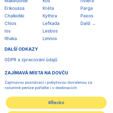
Makedonie
Kos
riviéra
Erikoussa
Kréta
Parga
Chalkidiki
Kythira
Paxos
Chios
Lefkada
Další →
Ios
Lesbos
Ithaka
Limnos
DALŠÍ ODKAZY
GDPR a zpracování údajů
ZAJÍMAVÁ MÍSTA NA DOVČU
Zajímavou poznávací i pobytovou dovolenou za
rozumné peníze pořídíte i v destinacích:
#Řecko