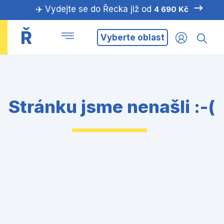
✈️ Vydejte se do Řecka již od
4 690 Kč
Ř
Vyberte oblast
Stránku jsme nenašli :-(