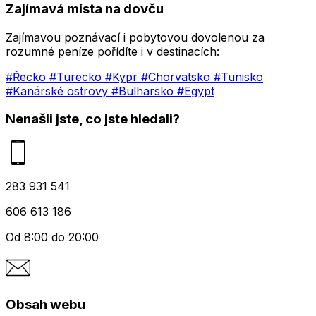
Zajímavá místa na dovču
Zajímavou poznávací i pobytovou dovolenou za
rozumné peníze pořídíte i v destinacích:
#Řecko
#Turecko
#Kypr
#Chorvatsko
#Tunisko
#Kanárské ostrovy
#Bulharsko
#Egypt
Nenašli jste, co jste hledali?
283 931 541
606 613 186
Od 8:00 do 20:00
Obsah webu