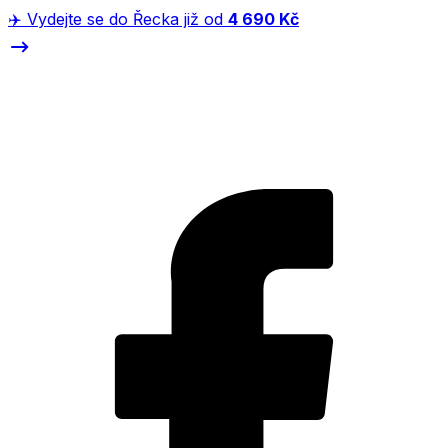
✈️ Vydejte se do Řecka již od
4 690 Kč