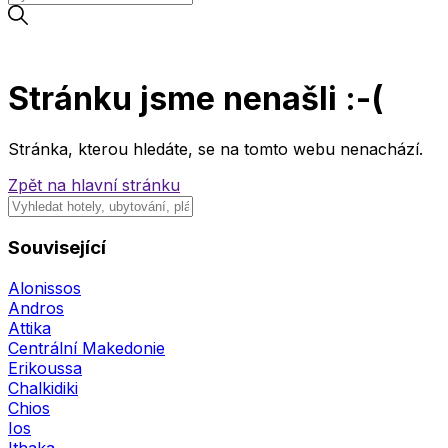
Stránku jsme nenašli :-(
Stránka, kterou hledáte, se na tomto webu nenachází.
Zpět na hlavní stránku
Související
Alonissos
Andros
Attika
Centrální Makedonie
Erikoussa
Chalkidiki
Chios
Ios
Ithaka