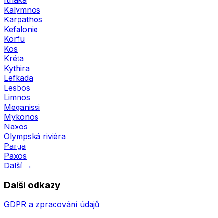
Kalymnos
Karpathos
Kefalonie
Korfu
Kos
Kréta
Kythira
Lefkada
Lesbos
Limnos
Meganissi
Mykonos
Naxos
Olympská riviéra
Parga
Paxos
Další →
Další odkazy
GDPR a zpracování údajů