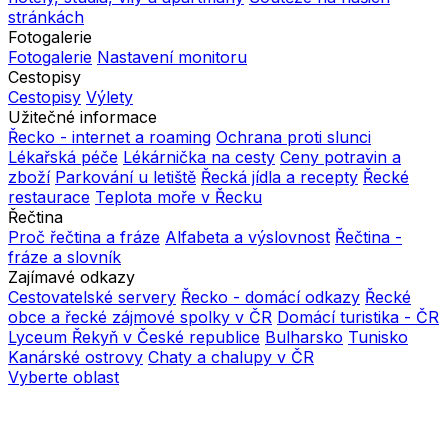
stránkách
Fotogalerie
Fotogalerie
Nastavení monitoru
Cestopisy
Cestopisy
Výlety
Užitečné informace
Řecko - internet a roaming
Ochrana proti slunci
Lékařská péče
Lékárnička na cesty
Ceny potravin a
zboží
Parkování u letiště
Řecká jídla a recepty
Řecké
restaurace
Teplota moře v Řecku
Řečtina
Proč řečtina a fráze
Alfabeta a výslovnost
Řečtina -
fráze a slovník
Zajímavé odkazy
Cestovatelské servery
Řecko - domácí odkazy
Řecké
obce a řecké zájmové spolky v ČR
Domácí turistika - ČR
Lyceum Řekyň v České republice
Bulharsko
Tunisko
Kanárské ostrovy
Chaty a chalupy v ČR
Vyberte oblast