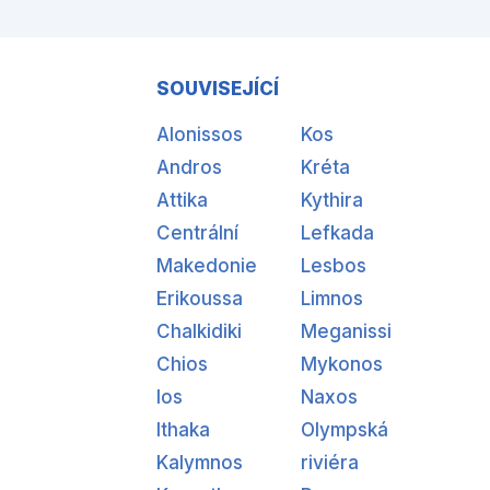
SOUVISEJÍCÍ
Alonissos
Kos
Andros
Kréta
Attika
Kythira
Centrální
Lefkada
Makedonie
Lesbos
Erikoussa
Limnos
Chalkidiki
Meganissi
Chios
Mykonos
Ios
Naxos
Ithaka
Olympská
Kalymnos
riviéra