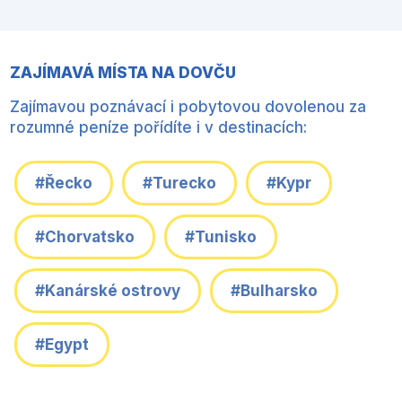
ZAJÍMAVÁ MÍSTA NA DOVČU
Zajímavou poznávací i pobytovou dovolenou za
rozumné peníze pořídíte i v destinacích:
#Řecko
#Turecko
#Kypr
#Chorvatsko
#Tunisko
#Kanárské ostrovy
#Bulharsko
#Egypt