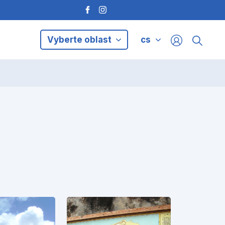
Vyberte oblast
cs