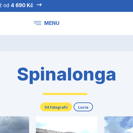
iž od
4 690 Kč
MENU
Spinalonga
54 fotografií
Lucie