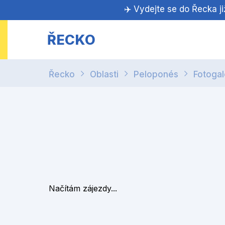
✈️ Vydejte se do Řecka j
ŘECKO
Řecko
Oblasti
Peloponés
Fotogal
Načítám zájezdy...