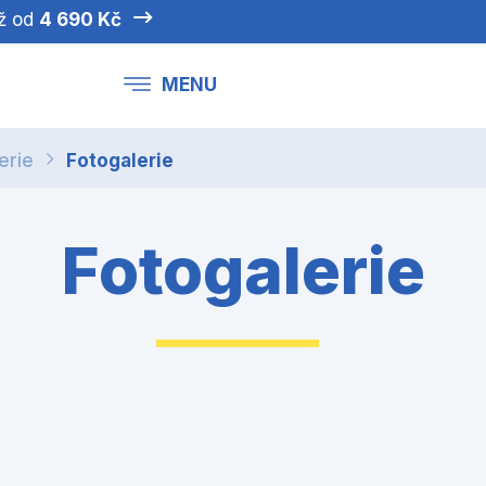
iž od
4 690 Kč
MENU
erie
Fotogalerie
Fotogalerie