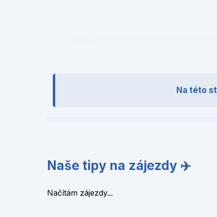
❮
Na této s
Naše tipy na zájezdy ✈️
Načítám zájezdy...