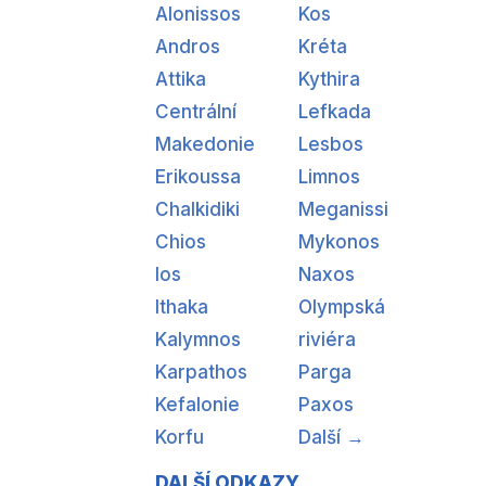
Alonissos
Kos
Andros
Kréta
Attika
Kythira
Centrální
Lefkada
Makedonie
Lesbos
Erikoussa
Limnos
Chalkidiki
Meganissi
Chios
Mykonos
Ios
Naxos
Ithaka
Olympská
Kalymnos
riviéra
Karpathos
Parga
Kefalonie
Paxos
Korfu
Další →
DALŠÍ ODKAZY