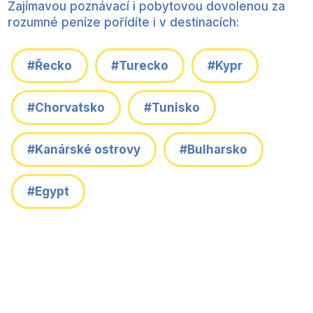
Zajímavou poznávací i pobytovou dovolenou za
rozumné peníze pořídíte i v destinacích:
#Řecko
#Turecko
#Kypr
#Chorvatsko
#Tunisko
#Kanárské ostrovy
#Bulharsko
#Egypt