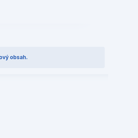
❯
nový obsah.