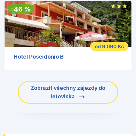
-
46
%
od 9 090 Kč
Hotel Poseidonio B
Zobrazit všechny zájezdy do
letoviska