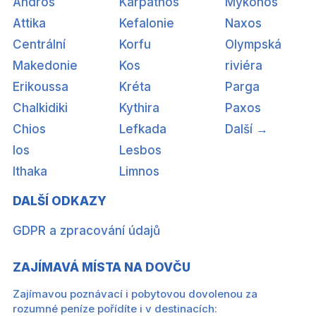
Andros
Karpathos
Mykonos
Attika
Kefalonie
Naxos
Centrální
Korfu
Olympská
Makedonie
Kos
riviéra
Erikoussa
Kréta
Parga
Chalkidiki
Kythira
Paxos
Chios
Lefkada
Další →
Ios
Lesbos
Ithaka
Limnos
DALŠÍ ODKAZY
GDPR a zpracování údajů
ZAJÍMAVÁ MÍSTA NA DOVČU
Zajímavou poznávací i pobytovou dovolenou za
rozumné peníze pořídíte i v destinacích: