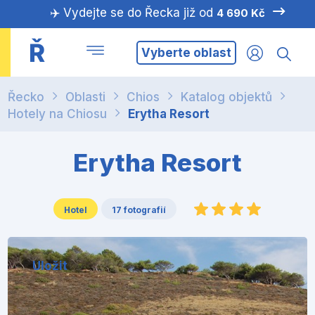
✈️ Vydejte se do Řecka již od
4 690 Kč
Ř
Vyberte oblast
Řecko
Oblasti
Chios
Katalog objektů
Hotely na Chiosu
Erytha Resort
Erytha Resort
Hotel
17 fotografií
Uložit