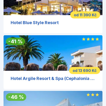
od 11 390 Kč
Hotel Blue Style Resort
-
41
%
od 13 690 Kč
Hotel Argile Resort & Spa (Cephalonia Palace)
-
46
%