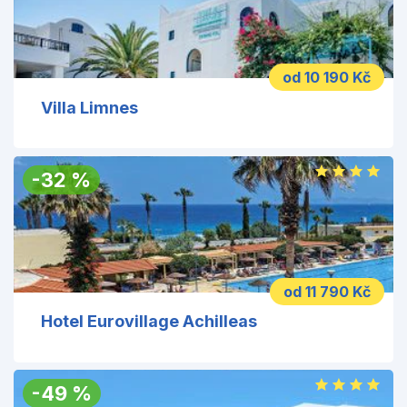
od 10 190 Kč
Villa Limnes
-
32
%
od 11 790 Kč
Hotel Eurovillage Achilleas
-
49
%