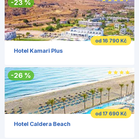
-
23
%
od 16 790 Kč
Hotel Kamari Plus
-
26
%
od 17 690 Kč
Hotel Caldera Beach