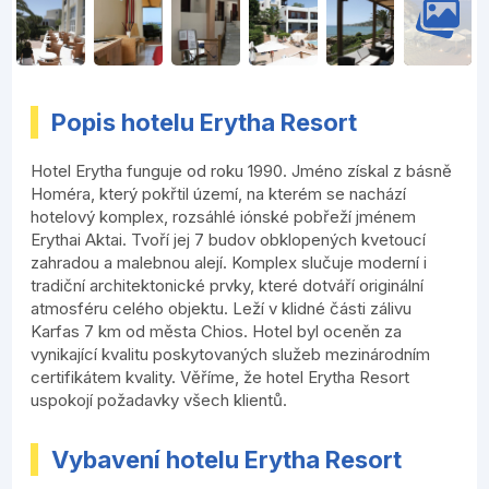
Popis hotelu Erytha Resort
Hotel Erytha funguje od roku 1990. Jméno získal z básně
Homéra, který pokřtil území, na kterém se nachází
hotelový komplex, rozsáhlé iónské pobřeží jménem
Erythai Aktai. Tvoří jej 7 budov obklopených kvetoucí
zahradou a malebnou alejí. Komplex slučuje moderní i
tradiční architektonické prvky, které dotváří originální
atmosféru celého objektu. Leží v klidné části zálivu
Karfas 7 km od města Chios. Hotel byl oceněn za
vynikající kvalitu poskytovaných služeb mezinárodním
certifikátem kvality. Věříme, že hotel Erytha Resort
uspokojí požadavky všech klientů.
Vybavení hotelu Erytha Resort