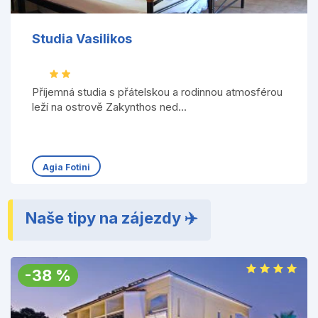
Studia Vasilikos
Příjemná studia s přátelskou a rodinnou atmosférou
leží na ostrově Zakynthos ned...
Agia Fotini
Naše tipy na zájezdy ✈️
-
38
%