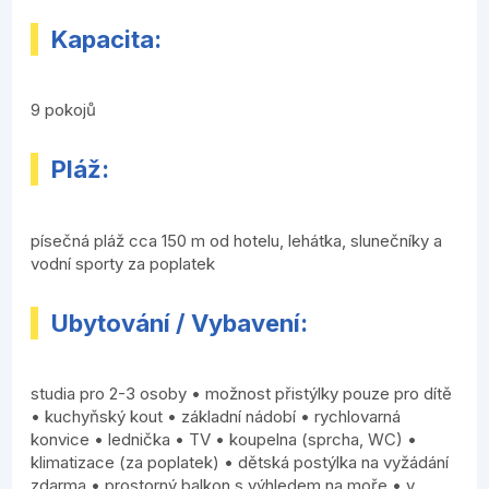
Kapacita:
9 pokojů
Pláž:
písečná pláž cca 150 m od hotelu, lehátka, slunečníky a
vodní sporty za poplatek
Ubytování / Vybavení:
studia pro 2-3 osoby • možnost přistýlky pouze pro dítě
• kuchyňský kout • základní nádobí • rychlovarná
konvice • lednička • TV • koupelna (sprcha, WC) •
klimatizace (za poplatek) • dětská postýlka na vyžádání
zdarma • prostorný balkon s výhledem na moře • v