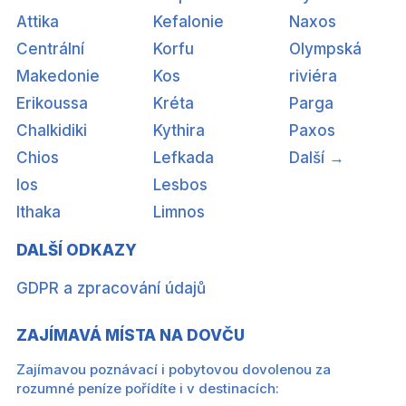
Attika
Kefalonie
Naxos
Centrální
Korfu
Olympská
Makedonie
Kos
riviéra
Erikoussa
Kréta
Parga
Chalkidiki
Kythira
Paxos
Chios
Lefkada
Další →
Ios
Lesbos
Ithaka
Limnos
DALŠÍ ODKAZY
GDPR a zpracování údajů
ZAJÍMAVÁ MÍSTA NA DOVČU
Zajímavou poznávací i pobytovou dovolenou za
rozumné peníze pořídíte i v destinacích: