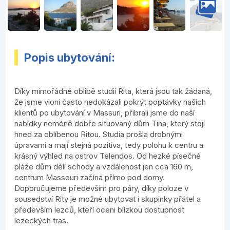
Popis ubytování:
Díky mimořádné oblibě studií Rita, která jsou tak žádaná,
že jsme vloni často nedokázali pokrýt poptávky našich
klientů po ubytování v Massuri, přibrali jsme do naší
nabídky neméně dobře situovaný dům Tina, který stojí
hned za oblíbenou Ritou. Studia prošla drobnými
úpravami a mají stejná pozitiva, tedy polohu k centru a
krásný výhled na ostrov Telendos. Od hezké písečné
pláže dům dělí schody a vzdálenost jen cca 160 m,
centrum Massouri začíná přímo pod domy.
Doporučujeme především pro páry, díky poloze v
sousedství Rity je možné ubytovat i skupinky přátel a
především lezců, kteří oceni blízkou dostupnost
lezeckých tras.