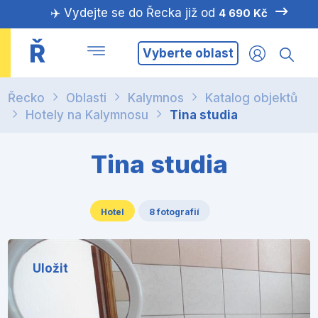
✈️ Vydejte se do Řecka již od
4 690 Kč
Ř
Vyberte oblast
Řecko
Oblasti
Kalymnos
Katalog objektů
Hotely na Kalymnosu
Tina studia
Tina studia
Hotel
8 fotografií
Uložit