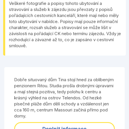
Veškeré fotografie a popisy tohoto ubytování a
stravování a služeb k zájezdu jsou převzaty z popisů
pořádajících cestovních kanceláří, které mají nebo měly
toto ubytování v nabídce. Popisy mají pouze informační
charakter, rozsah služeb a stravování se může lišit v
závislosti na pořádající CK nebo termínu zájezdu. Vždy je
rozhodující a závazné až to, co je zapsáno v cestovní
smlouvě.
Dobře situovaný dům Tina stojí hned za oblíbeným
penzionem Ritou. Studia prošla drobnými úpravami
a mají stejná pozitiva, tedy polohu k centru a
krásný výhled na ostrov Telendos. Od hezké
písečné pláže dům dělí schody a vzdálenost jen
cca 160 m, centrum Massouri začíná přímo pod
domy.