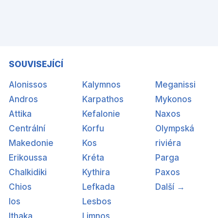
SOUVISEJÍCÍ
Alonissos
Kalymnos
Meganissi
Andros
Karpathos
Mykonos
Attika
Kefalonie
Naxos
Centrální
Korfu
Olympská
Makedonie
Kos
riviéra
Erikoussa
Kréta
Parga
Chalkidiki
Kythira
Paxos
Chios
Lefkada
Další →
Ios
Lesbos
Ithaka
Limnos