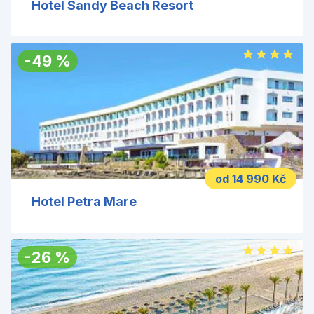
Hotel Sandy Beach Resort
-
49
%
od 14 990 Kč
Hotel Petra Mare
-
26
%