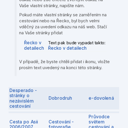
Vaše vlastní stránky, napište nám.
Pokud máte vlastní stránky se zaměřením na
cestování nebo na Řecko, byl bych velmi
vděčný za uvedení odkazu na náš web. Stačí
na Vaše stránky přidat
Řecko v
Text pak bude vypadat takto:
detailech
Řecko v detailech
V případě, že byste chtěli přidat i ikonu, vložte
prosím text uvedený na konci této stránky.
Desperado -
stránky o
Dobrodruh
e-dovolená
nezávislém
cestování
Průvodce
Cesta po Asii
Cestování -
světem
2006/2007
fotografie
cestování a