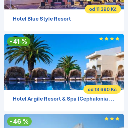
od 11 390 Kč
Hotel Blue Style Resort
-
41
%
od 13 690 Kč
Hotel Argile Resort & Spa (Cephalonia Palace)
-
46
%