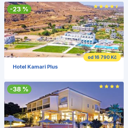
-
23
%
od 16 790 Kč
Hotel Kamari Plus
-
38
%