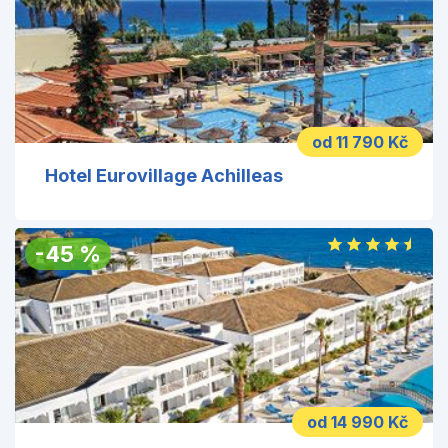
od 11 790 Kč
Hotel Eurovillage Achilleas
-
45
%
od 14 990 Kč