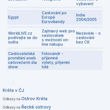
vybavení
Cestování po
Indie
Egypt
Evropě
2004/2005
Eurovíkendy
Zajímavý web pro
WorldLIVE.cz
Nezávisle - o
cestovatele
podívejte se do
cestování
s možností on-
světa
bez CK
line nákupu
Cestovatelská
Fotovandr -
promítání aneb
příjemné
celovečerní dia
výlety, příjemní
show
lidé
Kréta v ČJ
Ostrov Kréta
Odkazy na
Řecké ostrovy
Odkazy na