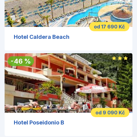
od 17 690 Kč
Hotel Caldera Beach
-
46
%
od 9 090 Kč
Hotel Poseidonio B