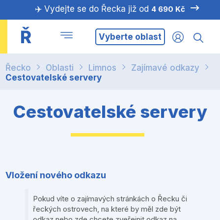
✈️ Vydejte se do Řecka již od
4 690 Kč
Ř
Vyberte oblast
Řecko
Oblasti
Limnos
Zajímavé odkazy
Cestovatelské servery
Cestovatelské servery
Vložení nového odkazu
Pokud víte o zajímavých stránkách o Řecku či
řeckých ostrovech, na které by měl zde být
odkaz nebo zde chcete zveřejnit odkaz na