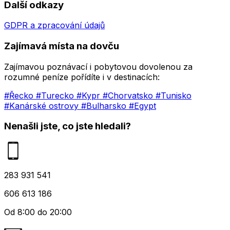
Další odkazy
GDPR a zpracování údajů
Zajímavá místa na dovču
Zajímavou poznávací i pobytovou dovolenou za
rozumné peníze pořídíte i v destinacích:
#Řecko
#Turecko
#Kypr
#Chorvatsko
#Tunisko
#Kanárské ostrovy
#Bulharsko
#Egypt
Nenašli jste, co jste hledali?
283 931 541
606 613 186
Od 8:00 do 20:00