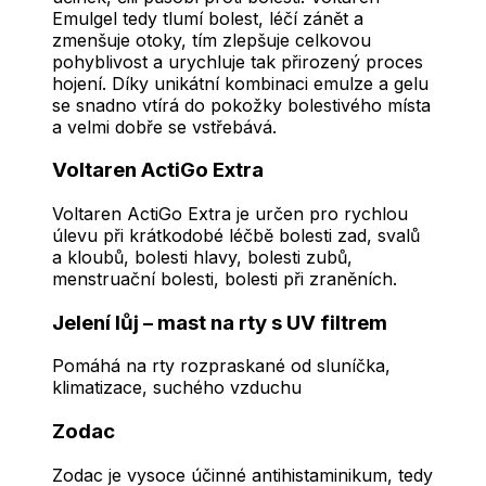
Emulgel tedy tlumí bolest, léčí zánět a
zmenšuje otoky, tím zlepšuje celkovou
pohyblivost a urychluje tak přirozený proces
hojení. Díky unikátní kombinaci emulze a gelu
se snadno vtírá do pokožky bolestivého místa
a velmi dobře se vstřebává.
Voltaren ActiGo Extra
Voltaren ActiGo Extra je určen pro rychlou
úlevu při krátkodobé léčbě bolesti zad, svalů
a kloubů, bolesti hlavy, bolesti zubů,
menstruační bolesti, bolesti při zraněních.
Jelení lůj – mast na rty s UV filtrem
Pomáhá na rty rozpraskané od sluníčka,
klimatizace, suchého vzduchu
Zodac
Zodac je vysoce účinné antihistaminikum, tedy