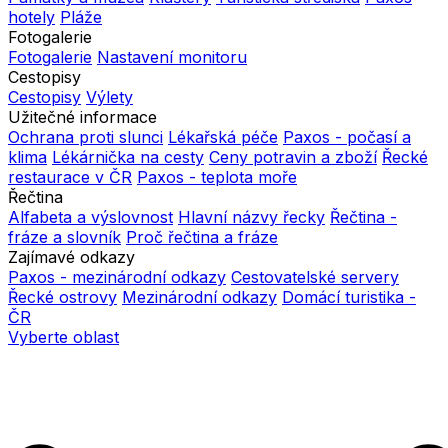
hotely
Pláže
Fotogalerie
Fotogalerie
Nastavení monitoru
Cestopisy
Cestopisy
Výlety
Užitečné informace
Ochrana proti slunci
Lékařská péče
Paxos - počasí a
klima
Lékárnička na cesty
Ceny potravin a zboží
Řecké
restaurace v ČR
Paxos - teplota moře
Řečtina
Alfabeta a výslovnost
Hlavní názvy řecky
Řečtina -
fráze a slovník
Proč řečtina a fráze
Zajímavé odkazy
Paxos - mezinárodní odkazy
Cestovatelské servery
Řecké ostrovy
Mezinárodní odkazy
Domácí turistika -
ČR
Vyberte oblast