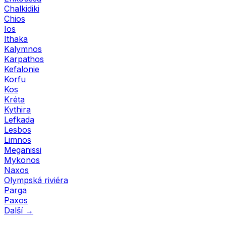
Chalkidiki
Chios
Ios
Ithaka
Kalymnos
Karpathos
Kefalonie
Korfu
Kos
Kréta
Kythira
Lefkada
Lesbos
Limnos
Meganissi
Mykonos
Naxos
Olympská riviéra
Parga
Paxos
Další →