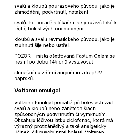
svalů a kloubů poúrazového původu, jako je
zhmoždění, podvrtnutí, natažení
svalů. Po poradě s lékařem se používá také k
léčbě bolestivých onemocnění
kloubů a svalů revmatického původu, jako je
ztuhnutí šíje nebo ústřel.
POZOR – místa ošetřovaná Fastum Gelem se
nesmí po dobu 14ti dnů vystavovat
slunečnímu záření ani jinému zdroji UV
paprsků.
Voltaren emulgel
Voltaren Emulgel pomáhá při bolestech zad,
svalů a kloubů nebo zánětech šlach,
způsobených podvrtnutím či vymknutím.
Obsahuje léčivou látku diclofenac, která má
výrazný protizánětlivý a také analgetický
účinek, čili působí proti bolesti. Voltaren