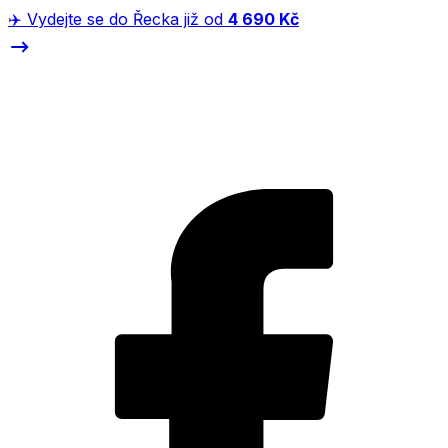
✈️ Vydejte se do Řecka již od
4 690 Kč