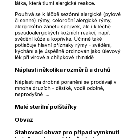
látka, která tlumí alergické reakce.
Používá se k léčbě sezónní alergické (pylové
či senné) rýmy, celoroční alergické rýmy,
alergického zánětu spojivek, ale i k léčbě
pseudoalergických kožních reakcí, např.
svědění kůže a kopřivka. Účinně také
potlačuje hlavní příznaky rýmy - svědění,
kýchání a je úspěšně ordinován jako úlevový
lék při virové a chřipkové rhinitidě
Náplasti několika rozměrů a druhů
Náplasti na drobná poranění se prodávají v
mnoha druzích - děstké, vodě odolné,
neprodyšné ....
Malé sterilní polštářky
Obvaz
Stahovací obvaz pro případ vymknutí