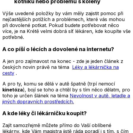
kotníku nebo problémů s koleny
Výše uvedené položky by vám měly zajistit pomoc při
nejčastějších potížích a problémech, které vás mohou
při dovolené potkat. Pokud budete potřebovat něco
více, je na Krétě velmi dobrá síť lékáren, kde koupíte vše
potřebné.
A co píší o lécích a dovolené na internetu?
A jen pro zajímavost na konec - zde je jeden článek z
českých novin právě na téma
Léky a lékárnička na
cesty
.
A pro ty, komu se dělá v autě špatně (trpí nemocí
kinetóza
), bojí se toho a chtěl by s tím něco dělatm, pro
toho je určen šlánek na téma
Nevolnost v autě, letadle a
jiných dopravních prostředcích.
A kde léky či lékárničku koupit?
Zajít samozřejmě můžete přímo do Vaší oblíbené
lékárny, kde Vám magistra jistě ráda poradí i s tím, s čím