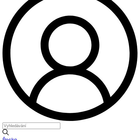
Řecko