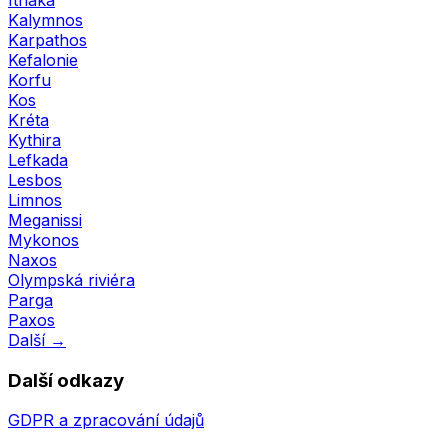
Kalymnos
Karpathos
Kefalonie
Korfu
Kos
Kréta
Kythira
Lefkada
Lesbos
Limnos
Meganissi
Mykonos
Naxos
Olympská riviéra
Parga
Paxos
Další →
Další odkazy
GDPR a zpracování údajů