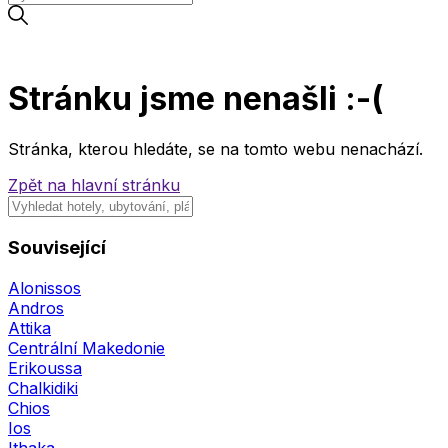
Stránku jsme nenašli :-(
Stránka, kterou hledáte, se na tomto webu nenachází.
Zpět na hlavní stránku
Související
Alonissos
Andros
Attika
Centrální Makedonie
Erikoussa
Chalkidiki
Chios
Ios
Ithaka