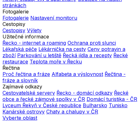
stránkách
Fotogalerie
Fotogalerie
Nastavení monitoru
Cestopisy
Cestopisy
Výlety
Užitečné informace
Řecko - internet a roaming
Ochrana proti slunci
Lékařská péče
Lékárnička na cesty
Ceny potravin a
zboží
Parkování u letiště
Řecká jídla a recepty
Řecké
restaurace
Teplota moře v Řecku
Řečtina
Proč řečtina a fráze
Alfabeta a výslovnost
Řečtina -
fráze a slovník
Zajímavé odkazy
Cestovatelské servery
Řecko - domácí odkazy
Řecké
obce a řecké zájmové spolky v ČR
Domácí turistika - ČR
Lyceum Řekyň v České republice
Bulharsko
Tunisko
Kanárské ostrovy
Chaty a chalupy v ČR
Vyberte oblast