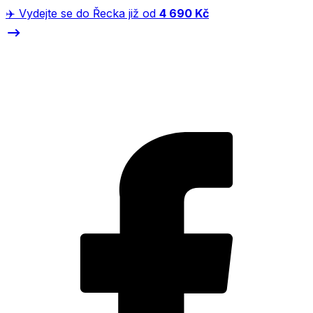
✈️ Vydejte se do Řecka již od
4 690 Kč