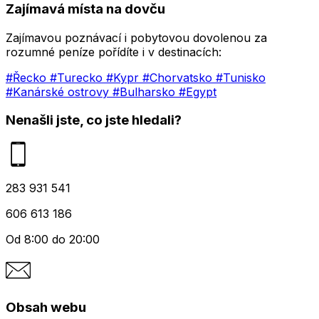
Zajímavá místa na dovču
Zajímavou poznávací i pobytovou dovolenou za
rozumné peníze pořídíte i v destinacích:
#Řecko
#Turecko
#Kypr
#Chorvatsko
#Tunisko
#Kanárské ostrovy
#Bulharsko
#Egypt
Nenašli jste, co jste hledali?
283 931 541
606 613 186
Od 8:00 do 20:00
Obsah webu