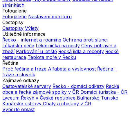
stránkách
Fotogalerie
Fotogalerie
Nastavení monitoru
Cestopisy
Cestopisy
Výlety
Užitečné informace
Řecko - internet a roaming
Ochrana proti slunci
Lékařská péče
Lékárnička na cesty
Ceny potravin a
zboží
Parkování u letiště
Řecká jídla a recepty
Řecké
restaurace
Teplota moře v Řecku
Řečtina
Proč řečtina a fráze
Alfabeta a výslovnost
Řečtina -
fráze a slovník
Zajímavé odkazy
Cestovatelské servery
Řecko - domácí odkazy
Řecké
obce a řecké zájmové spolky v ČR
Domácí turistika - ČR
Lyceum Řekyň v České republice
Bulharsko
Tunisko
Kanárské ostrovy
Chaty a chalupy v ČR
Vyberte oblast