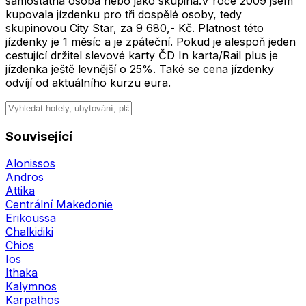
samostatná osoba nebo jako skupina.V roce 2009 jsem
kupovala jízdenku pro tři dospělé osoby, tedy
skupinovou City Star, za 9 680,- Kč. Platnost této
jízdenky je 1 měsíc a je zpáteční. Pokud je alespoň jeden
cestující držitel slevové karty ČD In karta/Rail plus je
jízdenka ještě levnější o 25%. Také se cena jízdenky
odvíjí od aktuálního kurzu eura.
Související
Alonissos
Andros
Attika
Centrální Makedonie
Erikoussa
Chalkidiki
Chios
Ios
Ithaka
Kalymnos
Karpathos