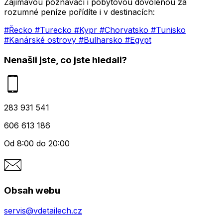
Zajímavou poznávací i pobytovou dovolenou za
rozumné peníze pořídíte i v destinacích:
#Řecko
#Turecko
#Kypr
#Chorvatsko
#Tunisko
#Kanárské ostrovy
#Bulharsko
#Egypt
Nenašli jste, co jste hledali?
283 931 541
606 613 186
Od 8:00 do 20:00
Obsah webu
servis@vdetailech.cz