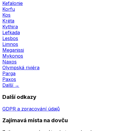
Kefalonie
Korfu
Kos
Kréta
Kythira
Lefkada
Lesbos
Limnos
Meganissi
Mykonos
Naxos
Olympská riviéra
Parga
Paxos
Další →
Další odkazy
GDPR a zpracování údajů
Zajímavá místa na dovču