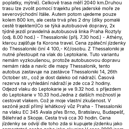
poplatky, mýtné). Celkově trasa měří 2040 km.Druhou
trasu lze zvolit pomocí trajektu přes jaderské moře ze
severovýchodní Itálie. Autem potom ujedeme pouze
kolem 800 km, ale cesta trvá přes 2 dny (díky pomalé
cestě trajektem)Co se týká autobusové dopravy, 2x
týdně jezdí pravidelná autobusová linka Praha Roztyly
(odj. 8.00 hod.) - Thessaloniki (příj. 7.30 hod.) - Athény,
kterou zajišťuje fa Korona travel. Cena zpáteční jízdenky
do Thessaloniki činí 4 100,- Kč/osobu. Z Thessaloniki je
nutné přestoupit na vlak do Leptokarie. Tuto variantu
nemám vyzkoušenou, protože autobusovou dopravu
nemám ráda a navíc dle mapy Thessalonik, tento
autobus zastavuje na zastávce Thessaloniki 14, 26th
October str., což je dost daleko od nádraží. Časová
rezerva na vyhledání nádraží je zde cca 2 hodiny.
Odjezd vlaku do Leptokarie je ve 9.32 hod. s příjezdem
do Leptokarie v 10.33 hod.Jedna z dalších možností je
cestovat vlakem. Což je moje vlastní zkušenost. V
sezóně jezdí přímý lehátkový vůz Praha - Thessaloniki
na vlaku EC 345 Avala přes Brno, Bratislavu, Budapešť,
Bělehrad a Skopje. Cesta trvá cca 30 hodin. Cena
jízdenky se odvíjí dle toho zda si kupujete jízdenku jako