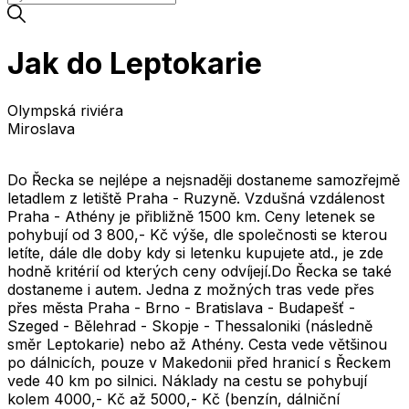
Jak do Leptokarie
Olympská riviéra
Miroslava
Do Řecka se nejlépe a nejsnaději dostaneme samozřejmě
letadlem z letiště Praha - Ruzyně. Vzdušná vzdálenost
Praha - Athény je přibližně 1500 km. Ceny letenek se
pohybují od 3 800,- Kč výše, dle společnosti se kterou
letíte, dále dle doby kdy si letenku kupujete atd., je zde
hodně kritérií od kterých ceny odvíjejí.Do Řecka se také
dostaneme i autem. Jedna z možných tras vede přes
přes města Praha - Brno - Bratislava - Budapešť -
Szeged - Bělehrad - Skopje - Thessaloniki (následně
směr Leptokarie) nebo až Athény. Cesta vede většinou
po dálnicích, pouze v Makedonii před hranicí s Řeckem
vede 40 km po silnici. Náklady na cestu se pohybují
kolem 4000,- Kč až 5000,- Kč (benzín, dálniční