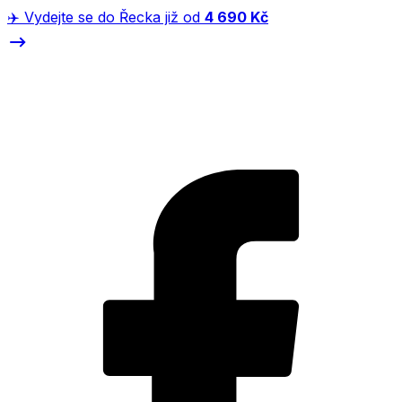
✈️ Vydejte se do Řecka již od
4 690 Kč