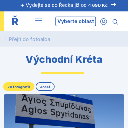
✈️ Vydejte se do Řecka již od
4 690 Kč
Ř
Vyberte oblast
Přejít do fotoalba
Východní Kréta
28 fotografií
Josef