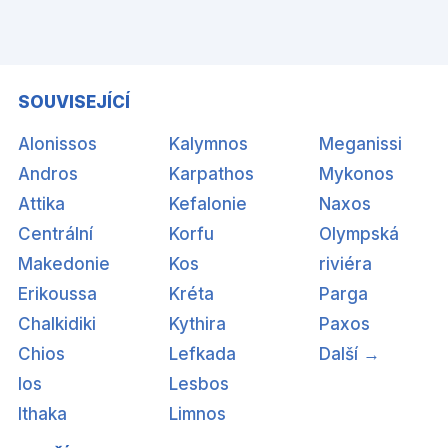
SOUVISEJÍCÍ
Alonissos
Kalymnos
Meganissi
Andros
Karpathos
Mykonos
Attika
Kefalonie
Naxos
Centrální
Korfu
Olympská
Makedonie
Kos
riviéra
Erikoussa
Kréta
Parga
Chalkidiki
Kythira
Paxos
Chios
Lefkada
Další →
Ios
Lesbos
Ithaka
Limnos