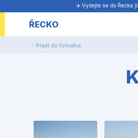
✈️ Vydejte se do Řecka j
ŘECKO
Přejít do fotoalba
K