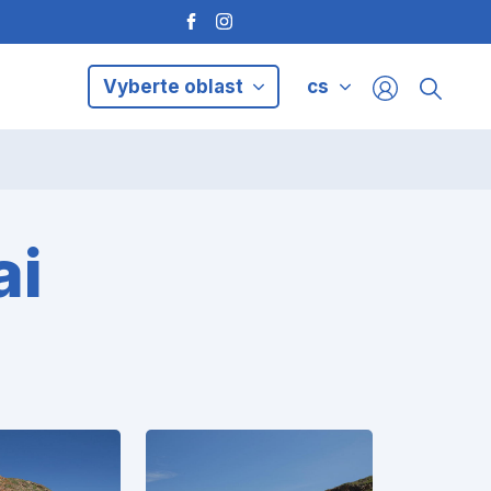
Vyberte oblast
cs
ai