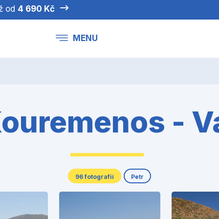
iž od
4 690 Kč
MENU
ouremenos - V
96 fotografií
Petr