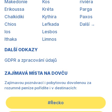
Makedonie
Kos
riviéra
Erikoussa
Kréta
Parga
Chalkidiki
Kythira
Paxos
Chios
Lefkada
Další →
Ios
Lesbos
Ithaka
Limnos
DALŠÍ ODKAZY
GDPR a zpracování údajů
ZAJÍMAVÁ MÍSTA NA DOVČU
Zajímavou poznávací i pobytovou dovolenou za
rozumné peníze pořídíte i v destinacích:
#Řecko