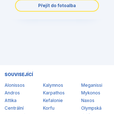
Přejít do fotoalba
SOUVISEJÍCÍ
Alonissos
Kalymnos
Meganissi
Andros
Karpathos
Mykonos
Attika
Kefalonie
Naxos
Centrální
Korfu
Olympská