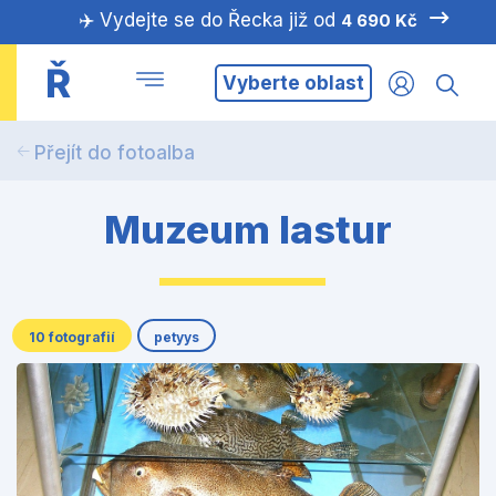
✈️ Vydejte se do Řecka již od
4 690 Kč
Ř
Vyberte oblast
Přejít do fotoalba
Muzeum lastur
10 fotografií
petyys