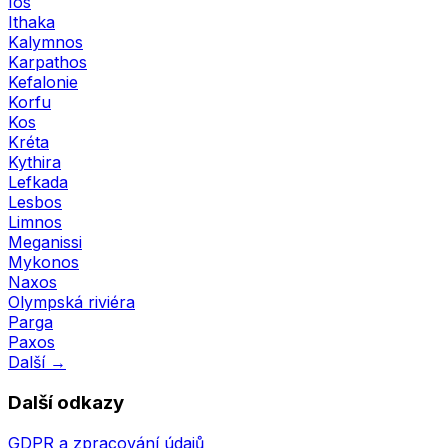
Ios
Ithaka
Kalymnos
Karpathos
Kefalonie
Korfu
Kos
Kréta
Kythira
Lefkada
Lesbos
Limnos
Meganissi
Mykonos
Naxos
Olympská riviéra
Parga
Paxos
Další →
Další odkazy
GDPR a zpracování údajů