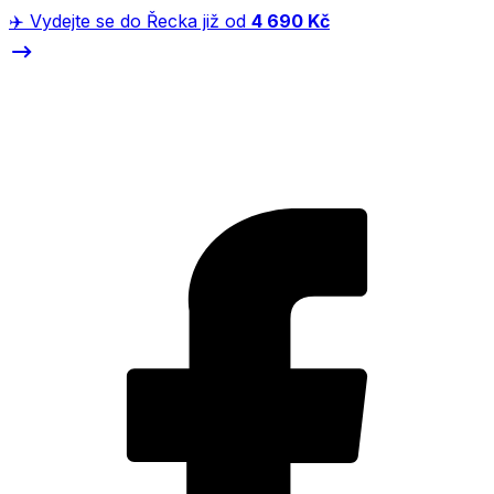
✈️ Vydejte se do Řecka již od
4 690 Kč