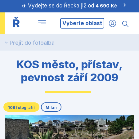
✈️ Vydejte se do Řecka již od
4 690 Kč
Ř
Vyberte oblast
Přejít do fotoalba
KOS město, přístav,
pevnost září 2009
106 fotografií
Milan