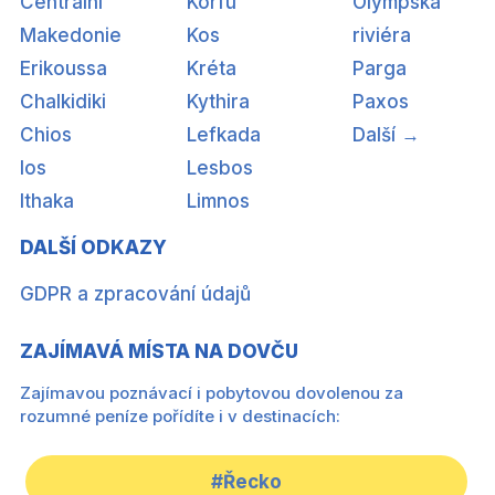
Centrální
Korfu
Olympská
Makedonie
Kos
riviéra
Erikoussa
Kréta
Parga
Chalkidiki
Kythira
Paxos
Chios
Lefkada
Další →
Ios
Lesbos
Ithaka
Limnos
DALŠÍ ODKAZY
GDPR a zpracování údajů
ZAJÍMAVÁ MÍSTA NA DOVČU
Zajímavou poznávací i pobytovou dovolenou za
rozumné peníze pořídíte i v destinacích:
#Řecko