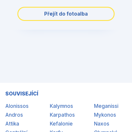
Přejít do fotoalba
SOUVISEJÍCÍ
Alonissos
Kalymnos
Meganissi
Andros
Karpathos
Mykonos
Attika
Kefalonie
Naxos