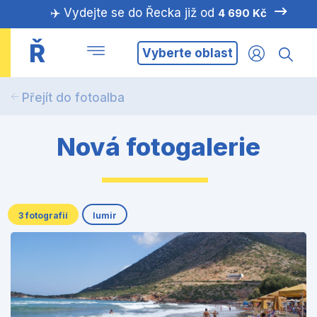
✈️ Vydejte se do Řecka již od
4 690 Kč
Ř
Vyberte oblast
Přejít do fotoalba
Nová fotogalerie
3 fotografií
lumir