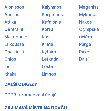
Alonissos
Kalymnos
Meganissi
Andros
Karpathos
Mykonos
Attika
Kefalonie
Naxos
Centrální
Korfu
Olympská
Makedonie
Kos
riviéra
Erikoussa
Kréta
Parga
Chalkidiki
Kythira
Paxos
Chios
Lefkada
Další →
Ios
Lesbos
Ithaka
Limnos
DALŠÍ ODKAZY
GDPR a zpracování údajů
ZAJÍMAVÁ MÍSTA NA DOVČU