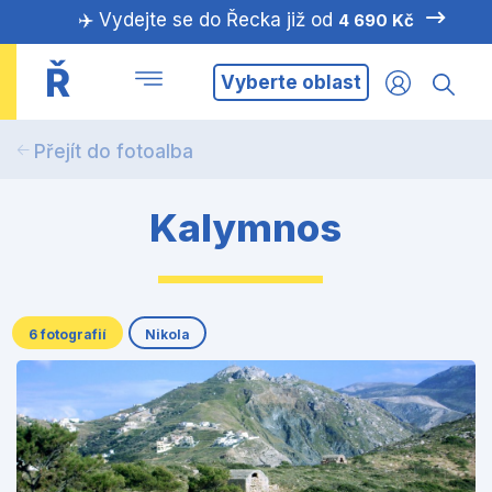
✈️ Vydejte se do Řecka již od
4 690 Kč
Ř
Vyberte oblast
Přejít do fotoalba
Kalymnos
6 fotografií
Nikola