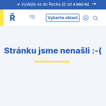
✈️ Vydejte se do Řecka již od
4 690 Kč
Ř
Vyberte oblast
Stránku jsme nenašli :-(