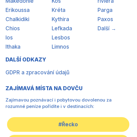
Makedonie
Kos
riviéra
Erikoussa
Kréta
Parga
Chalkidiki
Kythira
Paxos
Chios
Lefkada
Další →
Ios
Lesbos
Ithaka
Limnos
DALŠÍ ODKAZY
GDPR a zpracování údajů
ZAJÍMAVÁ MÍSTA NA DOVČU
Zajímavou poznávací i pobytovou dovolenou za
rozumné peníze pořídíte i v destinacích:
#Řecko