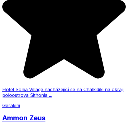
Hotel Sonia Village nacházející se na Chalkidiki na okraji
poloostrova Sithonia ...
Gerakini
Ammon Zeus