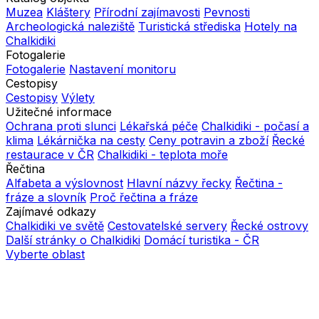
Muzea
Kláštery
Přírodní zajímavosti
Pevnosti
Archeologická naleziště
Turistická střediska
Hotely na
Chalkidiki
Fotogalerie
Fotogalerie
Nastavení monitoru
Cestopisy
Cestopisy
Výlety
Užitečné informace
Ochrana proti slunci
Lékařská péče
Chalkidiki - počasí a
klima
Lékárnička na cesty
Ceny potravin a zboží
Řecké
restaurace v ČR
Chalkidiki - teplota moře
Řečtina
Alfabeta a výslovnost
Hlavní názvy řecky
Řečtina -
fráze a slovník
Proč řečtina a fráze
Zajímavé odkazy
Chalkidiki ve světě
Cestovatelské servery
Řecké ostrovy
Další stránky o Chalkidiki
Domácí turistika - ČR
Vyberte oblast