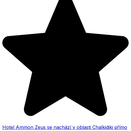
Hotel Ammon Zeus se nachází v oblasti Chalkidiki přímo