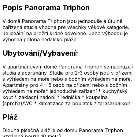
Popis Panorama Triphon
V domě Panorama Triphon jsou jednoduše a útulně
zařízená studia vhodná pre všechky věkové kategorie.
Je ideální na prožití klidné dovolené. Jeho výhodou je
výborná poloha nedaleko pláže.
Ubytování/Vybavení:
V apartmánovém domě Panorama Triphon se nacházejí
studia a apartmány. Studia pro 2-3 osoby jsou v přízemí
s výhledem na moře nebo s bočním výhledem na moře.
Apartmány pro 4 – 5 osob na přízemí nebo s bočním
výhledem na moře* jednoduché zařízení * kuchyňský
kout * základní nádobí * lednička * koupelna
(sprcha)/WC * klimatizace za poplatek * terasa/balkon
Pláž
Dlouhá písečná pláž je od domu Panorama Triphon
vzdálená pouze 10 metrů.