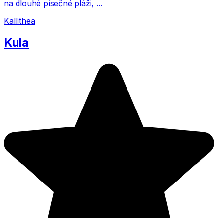
na dlouhé písečné pláži, ...
Kallithea
Kula