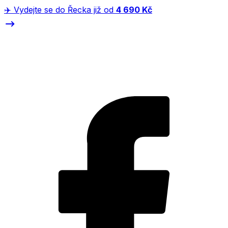
✈️ Vydejte se do Řecka již od
4 690 Kč