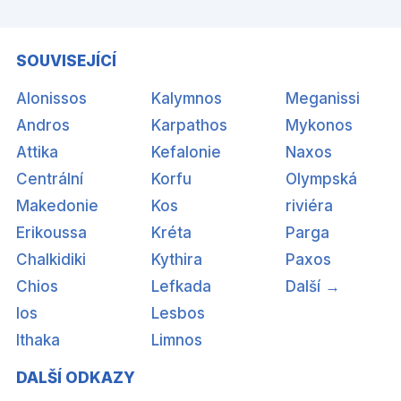
SOUVISEJÍCÍ
Alonissos
Kalymnos
Meganissi
Andros
Karpathos
Mykonos
Attika
Kefalonie
Naxos
Centrální
Korfu
Olympská
Makedonie
Kos
riviéra
Erikoussa
Kréta
Parga
Chalkidiki
Kythira
Paxos
Chios
Lefkada
Další →
Ios
Lesbos
Ithaka
Limnos
DALŠÍ ODKAZY