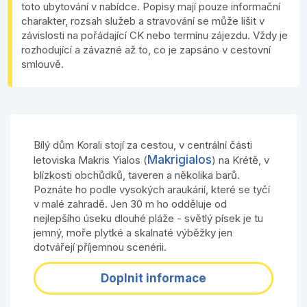
toto ubytování v nabídce. Popisy mají pouze informační
charakter, rozsah služeb a stravování se může lišit v
závislosti na pořádající CK nebo termínu zájezdu. Vždy je
rozhodující a závazné až to, co je zapsáno v cestovní
smlouvě.
Bílý dům Korali stojí za cestou, v centrální části
Makrigialos
letoviska Makris Yialos (
) na Krétě, v
blízkosti obchůdků, taveren a několika barů.
Poznáte ho podle vysokých araukárií, které se tyčí
v malé zahradě. Jen 30 m ho odděluje od
nejlepšího úseku dlouhé pláže - světlý písek je tu
jemný, moře plytké a skalnaté výběžky jen
dotvářejí příjemnou scenérii.
Doplnit informace