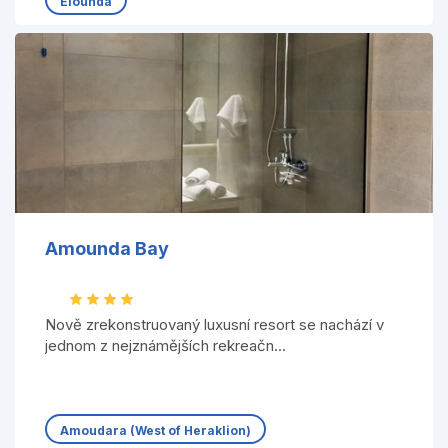
Elounda
Amounda Bay
Nově zrekonstruovaný luxusní resort se nachází v
jednom z nejznámějších rekreačn...
Amoudara (West of Heraklion)