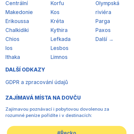
Centrální
Korfu
Olympská
Makedonie
Kos
riviéra
Erikoussa
Kréta
Parga
Chalkidiki
Kythira
Paxos
Chios
Lefkada
Další →
Ios
Lesbos
Ithaka
Limnos
DALŠÍ ODKAZY
GDPR a zpracování údajů
ZAJÍMAVÁ MÍSTA NA DOVČU
Zajímavou poznávací i pobytovou dovolenou za
rozumné peníze pořídíte i v destinacích:
#Řecko