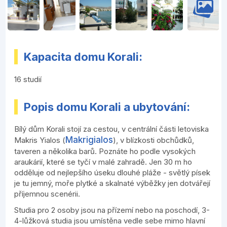
Kapacita domu Korali:
16 studií
Popis domu Korali a ubytování:
Bílý dům Korali stojí za cestou, v centrální části letoviska
Makrigialos
Makris Yialos (
), v blízkosti obchůdků,
taveren a několika barů. Poznáte ho podle vysokých
araukárií, které se tyčí v malé zahradě. Jen 30 m ho
odděluje od nejlepšího úseku dlouhé pláže - světlý písek
je tu jemný, moře plytké a skalnaté výběžky jen dotvářejí
příjemnou scenérii.
Studia pro 2 osoby jsou na přízemí nebo na poschodí, 3-
4-lůžková studia jsou umístěna vedle sebe mimo hlavní