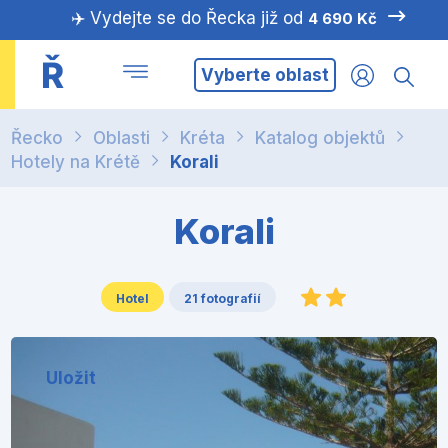
✈️ Vydejte se do Řecka již od
4 690 Kč
Ř
Vyberte oblast
Řecko
Oblasti
Kréta
Katalog objektů
Hotely na Krétě
Korali
Korali
Hotel
21 fotografií
Uložit