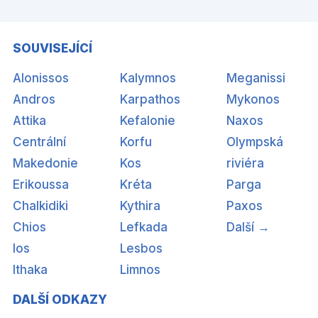
SOUVISEJÍCÍ
Alonissos
Kalymnos
Meganissi
Andros
Karpathos
Mykonos
Attika
Kefalonie
Naxos
Centrální
Korfu
Olympská
Makedonie
Kos
riviéra
Erikoussa
Kréta
Parga
Chalkidiki
Kythira
Paxos
Chios
Lefkada
Další →
Ios
Lesbos
Ithaka
Limnos
DALŠÍ ODKAZY