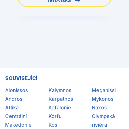
letoviska
SOUVISEJÍCÍ
Alonissos
Kalymnos
Meganissi
Andros
Karpathos
Mykonos
Attika
Kefalonie
Naxos
Centrální
Korfu
Olympská
Makedonie
Kos
riviéra