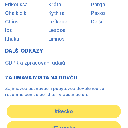
Erikoussa
Kréta
Parga
Chalkidiki
Kythira
Paxos
Chios
Lefkada
Další →
Ios
Lesbos
Ithaka
Limnos
DALŠÍ ODKAZY
GDPR a zpracování údajů
ZAJÍMAVÁ MÍSTA NA DOVČU
Zajímavou poznávací i pobytovou dovolenou za
rozumné peníze pořídíte i v destinacích:
#Řecko
#Turecko