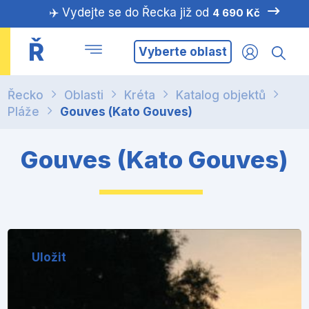
✈️ Vydejte se do Řecka již od
4 690 Kč
Ř
Vyberte oblast
Řecko
Oblasti
Kréta
Katalog objektů
Pláže
Gouves (Kato Gouves)
Gouves (Kato Gouves)
Uložit