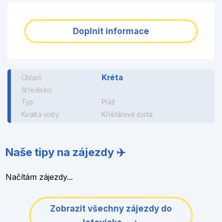
Doplnit informace
Kréta
Oblast:
Středisko:
Typ:
Pláž
Kvalita vody:
Křišťálově čistá
Naše tipy na zájezdy ✈️
Načítám zájezdy...
Zobrazit všechny zájezdy do