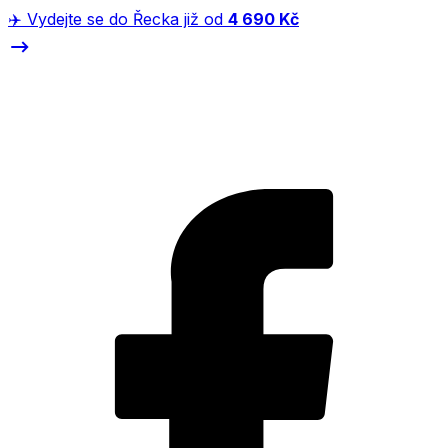
✈️ Vydejte se do Řecka již od
4 690 Kč