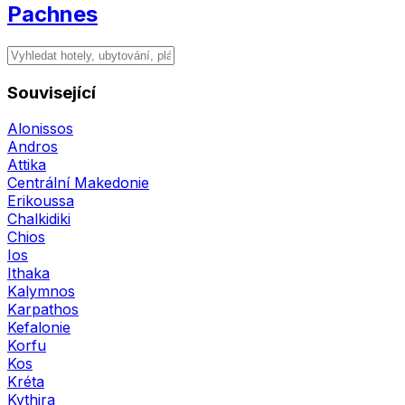
Pachnes
Související
Alonissos
Andros
Attika
Centrální Makedonie
Erikoussa
Chalkidiki
Chios
Ios
Ithaka
Kalymnos
Karpathos
Kefalonie
Korfu
Kos
Kréta
Kythira