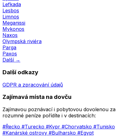
Lefkada
Lesbos
Limnos
Meganissi
Mykonos
Naxos
Olympská riviéra
Parga
Paxos
Další →
Další odkazy
GDPR a zpracování údajů
Zajímavá místa na dovču
Zajímavou poznávací i pobytovou dovolenou za
rozumné peníze pořídíte i v destinacích:
#Řecko
#Turecko
#Kypr
#Chorvatsko
#Tunisko
#Kanárské ostrovy
#Bulharsko
#Egypt