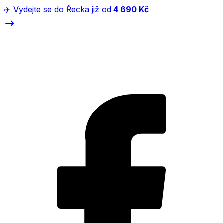
✈️ Vydejte se do Řecka již od
4 690 Kč