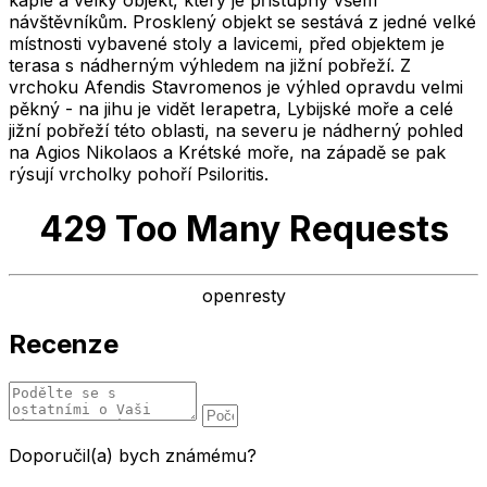
kaple a velký objekt, který je přístupný všem
návštěvníkům. Prosklený objekt se sestává z jedné velké
místnosti vybavené stoly a lavicemi, před objektem je
terasa s nádherným výhledem na jižní pobřeží. Z
vrchoku Afendis Stavromenos je výhled opravdu velmi
pěkný - na jihu je vidět Ierapetra, Lybijské moře a celé
jižní pobřeží této oblasti, na severu je nádherný pohled
na Agios Nikolaos a Krétské moře, na západě se pak
rýsují vrcholky pohoří Psiloritis.
429 Too Many Requests
openresty
Recenze
Doporučil(a) bych známému?