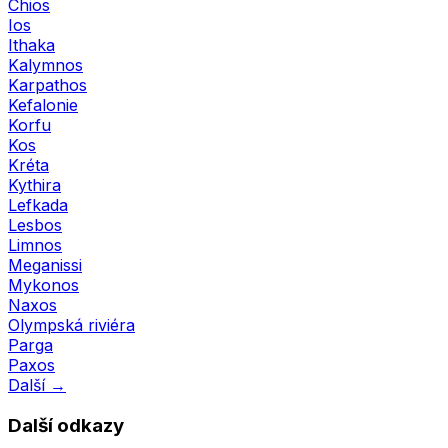
Chios
Ios
Ithaka
Kalymnos
Karpathos
Kefalonie
Korfu
Kos
Kréta
Kythira
Lefkada
Lesbos
Limnos
Meganissi
Mykonos
Naxos
Olympská riviéra
Parga
Paxos
Další →
Další odkazy