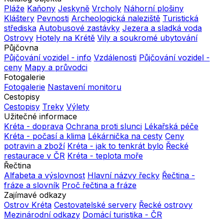
Pláže
Kaňony
Jeskyně
Vrcholy
Náhorní plošiny
Kláštery
Pevnosti
Archeologická naleziště
Turistická
střediska
Autobusové zastávky
Jezera a sladká voda
Ostrovy
Hotely na Krétě
Vily a soukromé ubytování
Půjčovna
Půjčování vozidel - info
Vzdálenosti
Půjčování vozidel -
ceny
Mapy a průvodci
Fotogalerie
Fotogalerie
Nastavení monitoru
Cestopisy
Cestopisy
Treky
Výlety
Užitečné informace
Kréta - doprava
Ochrana proti slunci
Lékařská péče
Kréta - počasí a klima
Lékárnička na cesty
Ceny
potravin a zboží
Kréta - jak to tenkrát bylo
Řecké
restaurace v ČR
Kréta - teplota moře
Řečtina
Alfabeta a výslovnost
Hlavní názvy řecky
Řečtina -
fráze a slovník
Proč řečtina a fráze
Zajímavé odkazy
Ostrov Kréta
Cestovatelské servery
Řecké ostrovy
Mezinárodní odkazy
Domácí turistika - ČR