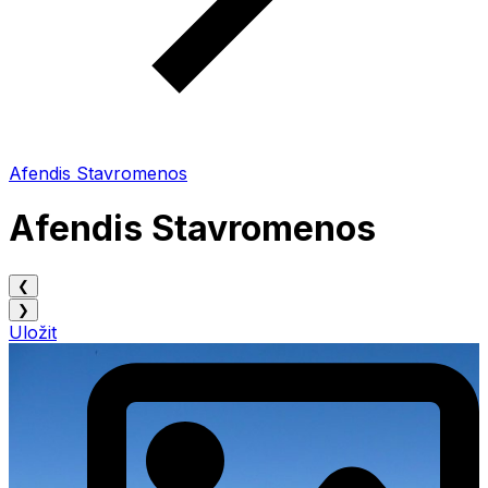
Afendis Stavromenos
Afendis Stavromenos
❮
❯
Uložit