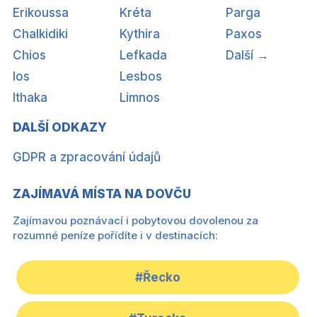
Erikoussa
Kréta
Parga
Chalkidiki
Kythira
Paxos
Chios
Lefkada
Další →
Ios
Lesbos
Ithaka
Limnos
DALŠÍ ODKAZY
GDPR a zpracování údajů
ZAJÍMAVÁ MÍSTA NA DOVČU
Zajímavou poznávací i pobytovou dovolenou za
rozumné peníze pořídíte i v destinacích:
#Řecko