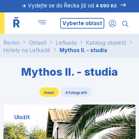
✈️ Vydejte se do Řecka již od
4 690 Kč
Ř
Vyberte oblast
Řecko
Oblasti
Lefkada
Katalog objektů
Hotely na Lefkadě
Mythos II. - studia
Mythos II. - studia
Hotel
4 fotografií
Uložit