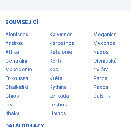
SOUVISEJÍCÍ
Alonissos
Kalymnos
Meganissi
Andros
Karpathos
Mykonos
Attika
Kefalonie
Naxos
Centrální
Korfu
Olympská
Makedonie
Kos
riviéra
Erikoussa
Kréta
Parga
Chalkidiki
Kythira
Paxos
Chios
Lefkada
Další →
Ios
Lesbos
Ithaka
Limnos
DALŠÍ ODKAZY