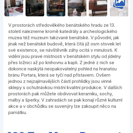
V prostorách středověkého benátského hradu ze 13.
století nalezneme kromě katedrály a archeologického
muzea též muzeum takzvané benátské. V původní, jak
jinak než benátské budově, která čítá již osm stovek let
své existence, se návštěvník záhy ocitá v minulosti. K
vidění jsou pravé místnosti v benátském stylu od jídelny
přes ložnici až po knihovnu a kapli. Z jedné z nich se
dokonce naskýtá neopakovatelný pohled na hranatou
bránu Portara, která se tyčí nad přístavem. Ovšem
jednou z nejzajímavějších částí prohlídky jsou vinné
sklepy s ochutnávkou místní kvalitní produkce. V dalších
prostorách pak můžete obdivovat keramiku, sochy,
malby a šperky. V zahradách se pak konají různé kulturní
akce a v obchůdku se suvenýry lze zakoupit něco na
památku.