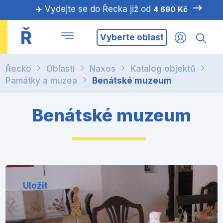
✈️ Vydejte se do Řecka již od
4 690 Kč
Ř
Vyberte oblast
Řecko
Oblasti
Naxos
Katalog objektů
Památky a muzea
Benátské muzeum
Benátské muzeum
Uložit