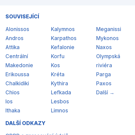
SOUVISEJÍCÍ
Alonissos
Kalymnos
Meganissi
Andros
Karpathos
Mykonos
Attika
Kefalonie
Naxos
Centrální
Korfu
Olympská
Makedonie
Kos
riviéra
Erikoussa
Kréta
Parga
Chalkidiki
Kythira
Paxos
Chios
Lefkada
Další →
Ios
Lesbos
Ithaka
Limnos
DALŠÍ ODKAZY