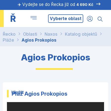
✈️ Vydejte se do Řecka již od
4 690 Kč
Ř
Vyberte oblast
Řecko
Oblasti
Naxos
Katalog objektů
Pláže
Agios Prokopios
Agios Prokopios
Uložit
Pláž Agios Prokopios