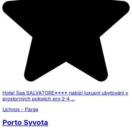
Hotel Spa SALVATORE**** nabízí luxusní ubytování v
prostorných pokojích pro 2-4 ...
Lichnos - Parga
Porto Syvota