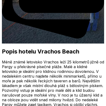
Popis hotelu Vrachos Beach
Méně známé letovisko Vrachos leží 25 kilometrů jižně od
Pargy u překrásné písečné pláže. Malé a klidné
letovisko je ideální pro klidnou rodinnou dovolenou. V
nedalekém centru najdete několik minimarketů, přímo u
moře je pak několik řeckých taveren a barů. Největším
lákadlem je však místní dlouhá pláž s bělostným pískem.
Pozvolný vstup je ideální pro malé děti a klid budou
narušovat pouze mořské vlny. V noci je tu úžasný klid a
na obloze jsou vidět snad miliony hvězd. Do nedaleké
Pargy můžete zajet taxíkem. Vrachos si oblíbí všichni,