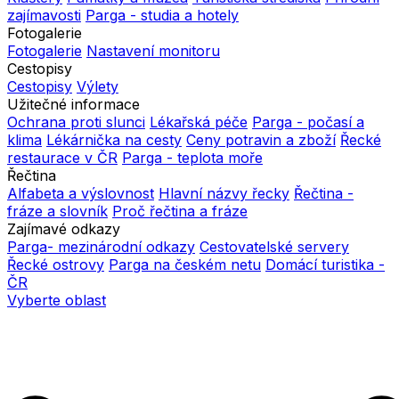
zajímavosti
Parga - studia a hotely
Fotogalerie
Fotogalerie
Nastavení monitoru
Cestopisy
Cestopisy
Výlety
Užitečné informace
Ochrana proti slunci
Lékařská péče
Parga - počasí a
klima
Lékárnička na cesty
Ceny potravin a zboží
Řecké
restaurace v ČR
Parga - teplota moře
Řečtina
Alfabeta a výslovnost
Hlavní názvy řecky
Řečtina -
fráze a slovník
Proč řečtina a fráze
Zajímavé odkazy
Parga- mezinárodní odkazy
Cestovatelské servery
Řecké ostrovy
Parga na českém netu
Domácí turistika -
ČR
Vyberte oblast