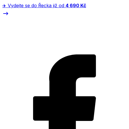
✈️ Vydejte se do Řecka již od
4 690 Kč