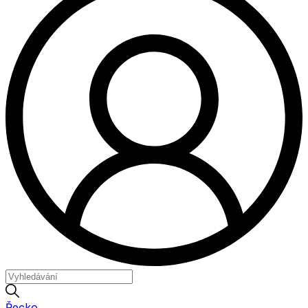
Řecko