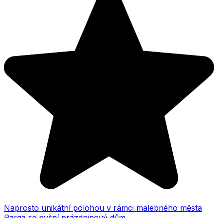
Naprosto unikátní polohou v rámci malebného města
Parga se pyšní prázdninový dům...