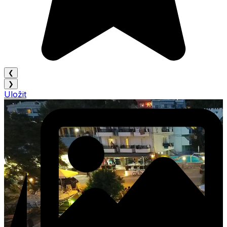
❮
❯
Uložit