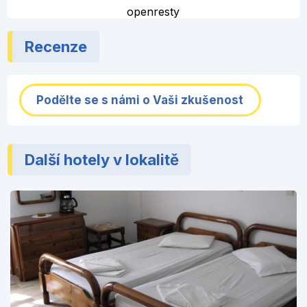
openresty
Recenze
Podělte se s námi o Vaši zkušenost
Další hotely v lokalitě