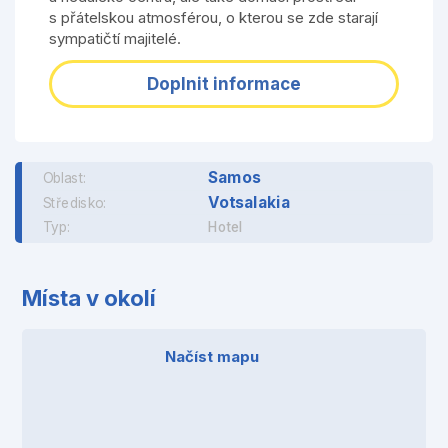
s přátelskou atmosférou, o kterou se zde starají
sympatičtí majitelé.
Doplnit informace
Samos
Oblast:
Votsalakia
Středisko:
Typ:
Hotel
Místa v okolí
Načíst mapu