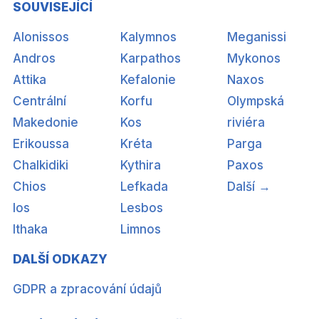
SOUVISEJÍCÍ
Alonissos
Kalymnos
Meganissi
Andros
Karpathos
Mykonos
Attika
Kefalonie
Naxos
Centrální
Korfu
Olympská
Makedonie
Kos
riviéra
Erikoussa
Kréta
Parga
Chalkidiki
Kythira
Paxos
Chios
Lefkada
Další →
Ios
Lesbos
Ithaka
Limnos
DALŠÍ ODKAZY
GDPR a zpracování údajů