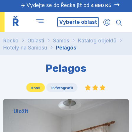
✈️ Vydejte se do Řecka již od
4 690 Kč
Ř
Vyberte oblast
Řecko
Oblasti
Samos
Katalog objektů
Hotely na Samosu
Pelagos
Pelagos
Hotel
15 fotografií
Uložit