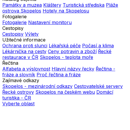
Památky a muzea
Kláštery
Turistická střediska
Pláže
ostrova Skopelos
Hotely na Skopelosu
Fotogalerie
Fotogalerie
Nastavení monitoru
Cestopisy
Cestopisy
Výlety
Užitečné informace
Ochrana proti slunci
Lékařská péče
Počasí a klima
Lékárnička na cesty
Ceny potravin a zboží
Řecké
restaurace v ČR
Skopelos - teplota moře
Řečtina
Alfabeta a výslovnost
Hlavní názvy řecky
Řečtina -
fráze a slovník
Proč řečtina a fráze
Zajímavé odkazy
Skopelos - mezinárodní odkazy
Cestovatelské servery
Řecké ostrovy
Skopelos na českém webu
Domácí
turistika - ČR
Vyberte oblast