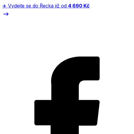
✈️ Vydejte se do Řecka již od
4 690 Kč