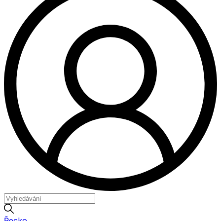
Řecko