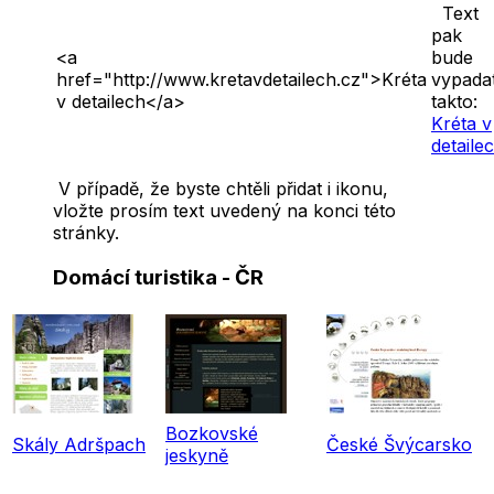
Text
pak
<a
bude
href="http://www.kretavdetailech.cz">Kréta
vypada
v detailech</a>
takto:
Kréta v
detaile
V případě, že byste chtěli přidat i ikonu,
vložte prosím text uvedený na konci této
stránky.
Domácí turistika - ČR
Bozkovské
Skály Adršpach
České Švýcarsko
jeskyně