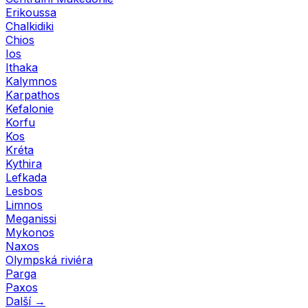
Erikoussa
Chalkidiki
Chios
Ios
Ithaka
Kalymnos
Karpathos
Kefalonie
Korfu
Kos
Kréta
Kythira
Lefkada
Lesbos
Limnos
Meganissi
Mykonos
Naxos
Olympská riviéra
Parga
Paxos
Další →