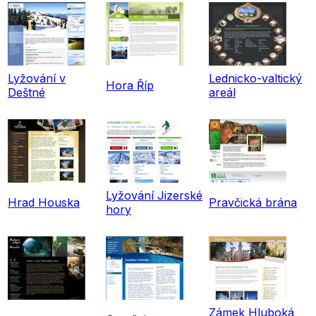
Lyžování v
Lednicko-valtický
Hora Říp
Deštné
areál
Lyžování Jizerské
Hrad Houska
Pravčická brána
hory
Zámek Hluboká