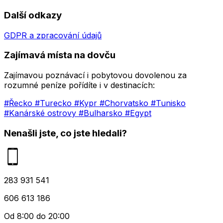
Další odkazy
GDPR a zpracování údajů
Zajímavá místa na dovču
Zajímavou poznávací i pobytovou dovolenou za
rozumné peníze pořídíte i v destinacích:
#Řecko
#Turecko
#Kypr
#Chorvatsko
#Tunisko
#Kanárské ostrovy
#Bulharsko
#Egypt
Nenašli jste, co jste hledali?
283 931 541
606 613 186
Od 8:00 do 20:00