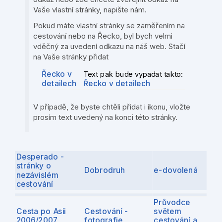
Vaše vlastní stránky, napište nám.
Pokud máte vlastní stránky se zaměřením na
cestování nebo na Řecko, byl bych velmi
vděčný za uvedení odkazu na náš web. Stačí
na Vaše stránky přidat
Řecko v
Text pak bude vypadat takto:
detailech
Řecko v detailech
V případě, že byste chtěli přidat i ikonu, vložte
prosím text uvedený na konci této stránky.
Desperado -
stránky o
Dobrodruh
e-dovolená
nezávislém
cestování
Průvodce
Cesta po Asii
Cestování -
světem
2006/2007
fotografie
cestování a