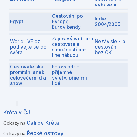
vybavení
Cestování po
Indie
Egypt
Evropě
2004/2005
Eurovíkendy
Zajímavý web pro
WorldLIVE.cz
Nezávisle - o
cestovatele
podívejte se do
cestování
s možností on-
světa
bez CK
line nákupu
Cestovatelská
Fotovandr -
promítání aneb
příjemné
celovečerní dia
výlety, příjemní
show
lidé
Kréta v ČJ
Ostrov Kréta
Odkazy na
Řecké ostrovy
Odkazy na