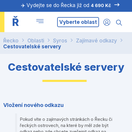
✈️ Vydejte se do Řecka již od
4 690 Kč
Ř
Vyberte oblast
Řecko
Oblasti
Syros
Zajímavé odkazy
Cestovatelské servery
Cestovatelské servery
Vložení nového odkazu
Pokud víte o zajímavých stránkách o Řecku či
řeckých ostrovech, na které by měl zde být
odkaz nebo zde chcete zveřejnit odkaz na