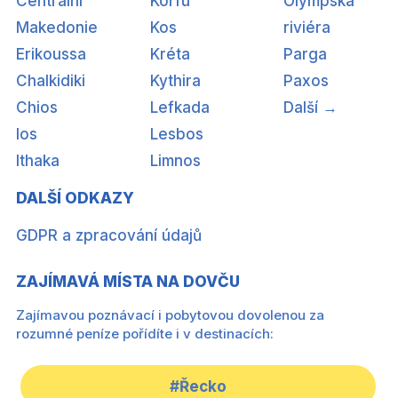
Centrální
Korfu
Olympská
Makedonie
Kos
riviéra
Erikoussa
Kréta
Parga
Chalkidiki
Kythira
Paxos
Chios
Lefkada
Další →
Ios
Lesbos
Ithaka
Limnos
DALŠÍ ODKAZY
GDPR a zpracování údajů
ZAJÍMAVÁ MÍSTA NA DOVČU
Zajímavou poznávací i pobytovou dovolenou za
rozumné peníze pořídíte i v destinacích:
#Řecko