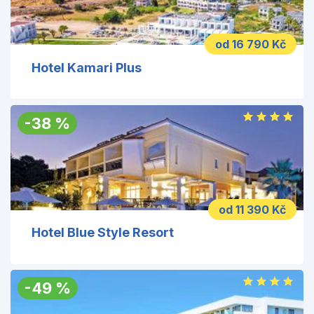
od 16 790 Kč
Hotel Kamari Plus
-
38
%
od 11 390 Kč
Hotel Blue Style Resort
-
49
%