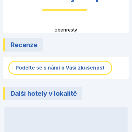
openresty
Recenze
Podělte se s námi o Vaši zkušenost
Další hotely v lokalitě