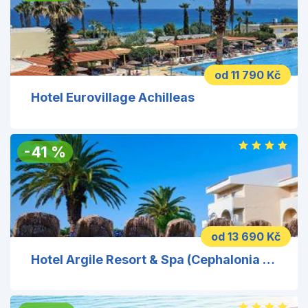
od 11 790 Kč
Hotel Eurovillage Achilleas
-
41
%
od 13 690 Kč
Hotel Argile Resort & Spa (Cephalonia Palace)