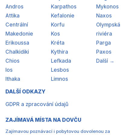
Andros
Karpathos
Mykonos
Attika
Kefalonie
Naxos
Centrální
Korfu
Olympská
Makedonie
Kos
riviéra
Erikoussa
Kréta
Parga
Chalkidiki
Kythira
Paxos
Chios
Lefkada
Další →
Ios
Lesbos
Ithaka
Limnos
DALŠÍ ODKAZY
GDPR a zpracování údajů
ZAJÍMAVÁ MÍSTA NA DOVČU
Zajímavou poznávací i pobytovou dovolenou za