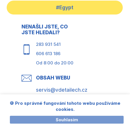
#Egypt
NENAŠLI JSTE, CO
JSTE HLEDALI?
283 931 541
606 613 186
Od 8:00 do 20:00
OBSAH WEBU
servis@vdetailech.cz
🍪 Pro správné fungování tohoto webu používáme
© All rights reserved 2005-2026
cookies.
Texty jsou autorsky chráněny
Souhlasím
Dominik Medal
Petr Zítek,