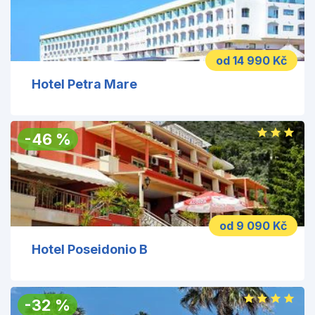
od 14 990 Kč
Hotel Petra Mare
-
46
%
od 9 090 Kč
Hotel Poseidonio B
-
32
%