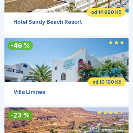
od 14 990 Kč
Hotel Sandy Beach Resort
-
46
%
od 10 190 Kč
Villa Limnes
-
23
%