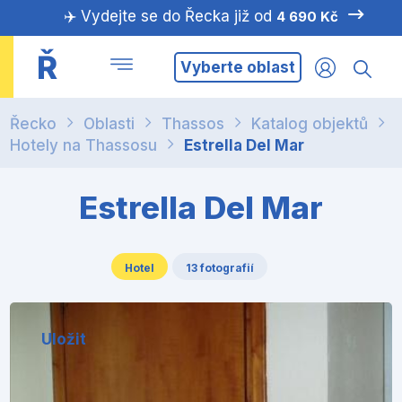
✈️ Vydejte se do Řecka již od
4 690 Kč
Ř
Vyberte oblast
Řecko
Oblasti
Thassos
Katalog objektů
Hotely na Thassosu
Estrella Del Mar
Estrella Del Mar
Hotel
13 fotografií
Uložit