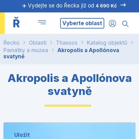
✈️ Vydejte se do Řecka již od
4 690 Kč
Ř
Vyberte oblast
Řecko
Oblasti
Thassos
Katalog objektů
Památky a muzea
Akropolis a Apollónova
svatyně
Akropolis a Apollónova
svatyně
Uložit