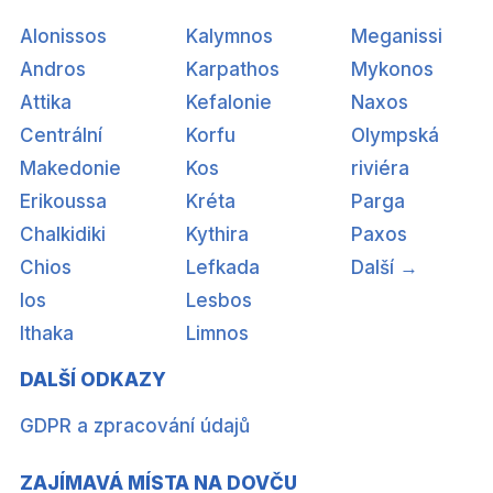
Alonissos
Kalymnos
Meganissi
Andros
Karpathos
Mykonos
Attika
Kefalonie
Naxos
Centrální
Korfu
Olympská
Makedonie
Kos
riviéra
Erikoussa
Kréta
Parga
Chalkidiki
Kythira
Paxos
Chios
Lefkada
Další →
Ios
Lesbos
Ithaka
Limnos
DALŠÍ ODKAZY
GDPR a zpracování údajů
ZAJÍMAVÁ MÍSTA NA DOVČU