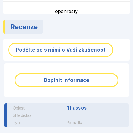
openresty
Recenze
Podělte se s námi o Vaši zkušenost
Doplnit informace
Thassos
Oblast:
Středisko:
Typ:
Památka