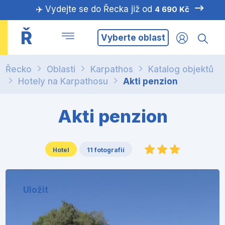
✈️ Vydejte se do Řecka již od
4 690 Kč
Ř
Vyberte oblast
Řecko
Oblasti
Karpathos
Katalog objektů
Hotely na Karpathosu
Akti penzion
Akti penzion
Hotel
11 fotografií
Uložit