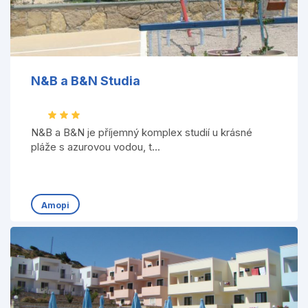
N&B a B&N Studia
N&B a B&N je příjemný komplex studií u krásné
pláže s azurovou vodou, t...
Amopi