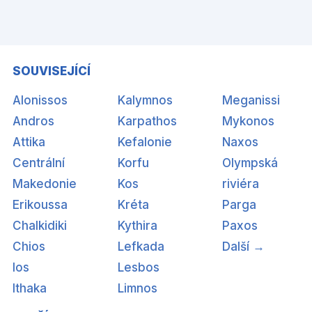
SOUVISEJÍCÍ
Alonissos
Kalymnos
Meganissi
Andros
Karpathos
Mykonos
Attika
Kefalonie
Naxos
Centrální
Korfu
Olympská
Makedonie
Kos
riviéra
Erikoussa
Kréta
Parga
Chalkidiki
Kythira
Paxos
Chios
Lefkada
Další →
Ios
Lesbos
Ithaka
Limnos