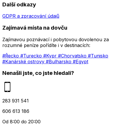
Další odkazy
GDPR a zpracování údajů
Zajímavá místa na dovču
Zajímavou poznávací i pobytovou dovolenou za
rozumné peníze pořídíte i v destinacích:
#Řecko
#Turecko
#Kypr
#Chorvatsko
#Tunisko
#Kanárské ostrovy
#Bulharsko
#Egypt
Nenašli jste, co jste hledali?
283 931 541
606 613 186
Od 8:00 do 20:00