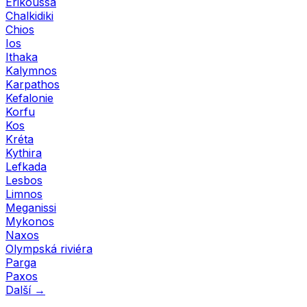
Erikoussa
Chalkidiki
Chios
Ios
Ithaka
Kalymnos
Karpathos
Kefalonie
Korfu
Kos
Kréta
Kythira
Lefkada
Lesbos
Limnos
Meganissi
Mykonos
Naxos
Olympská riviéra
Parga
Paxos
Další →