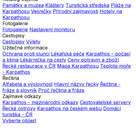
Památky a muzea
Kláštery
Turistická střediska
Pláže na
Karpathosu
Vesničky
Přírodní zajímavosti
Hotely na
Karpathosu
Fotogalerie
Fotogalerie
Nastavení monitoru
Cestopisy
Cestopisy
Výlety
Užitečné informace
Ochrana proti slunci
Lékařská péče
Karpathos - počasí
a klima
Lékárnička na cesty
Ceny potravin a zboží
Řecké restaurace v ČR
Mapa Karpathosu
Teplota moře
- Karpathos
Řečtina
Alfabeta a výslovnost
Hlavní názvy řecky
Řečtina -
fráze a slovník
Proč řečtina a fráze
Zajímavé odkazy
Karpathos - mezinárodní odkazy
Cestovatelské servery
Řecké ostrovy
Karpathos na českém webu
Domácí
turistika - ČR
Vyberte oblast