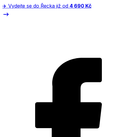
✈️ Vydejte se do Řecka již od
4 690 Kč