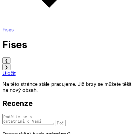
Fises
Fises
❮
❯
Uložit
Na této stránce stále pracujeme. Již brzy se můžete těšit
na nový obsah.
Recenze
Doporučil(a) bych známému?