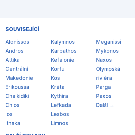
SOUVISEJÍCÍ
Alonissos
Kalymnos
Meganissi
Andros
Karpathos
Mykonos
Attika
Kefalonie
Naxos
Centrální
Korfu
Olympská
Makedonie
Kos
riviéra
Erikoussa
Kréta
Parga
Chalkidiki
Kythira
Paxos
Chios
Lefkada
Další →
Ios
Lesbos
Ithaka
Limnos