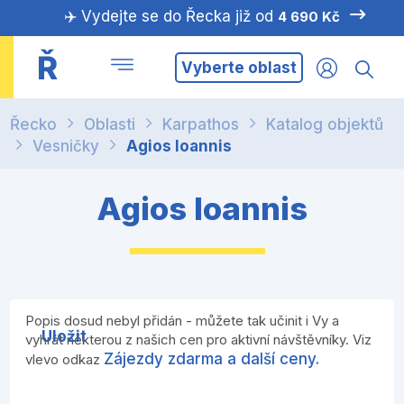
✈️ Vydejte se do Řecka již od
4 690 Kč
Ř
Vyberte oblast
Řecko
Oblasti
Karpathos
Katalog objektů
Vesničky
Agios Ioannis
Agios Ioannis
Popis dosud nebyl přidán - můžete tak učinit i Vy a
Uložit
vyhrát některou z našich cen pro aktivní návštěvníky. Viz
Zájezdy zdarma a další ceny.
vlevo odkaz