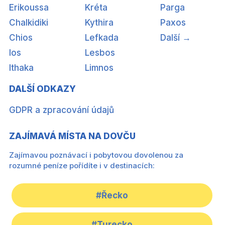
Erikoussa
Kréta
Parga
Chalkidiki
Kythira
Paxos
Chios
Lefkada
Další →
Ios
Lesbos
Ithaka
Limnos
DALŠÍ ODKAZY
GDPR a zpracování údajů
ZAJÍMAVÁ MÍSTA NA DOVČU
Zajímavou poznávací i pobytovou dovolenou za
rozumné peníze pořídíte i v destinacích:
#Řecko
#Turecko