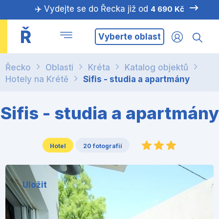
✈️ Vydejte se do Řecka již od
4 690 Kč
Ř
Vyberte oblast
Řecko
Oblasti
Kréta
Katalog objektů
Hotely na Krétě
Sifis - studia a apartmány
Sifis - studia a apartmány
Hotel
20 fotografií
Uložit