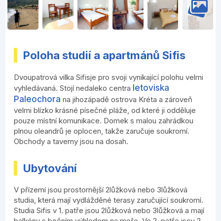
Poloha studií a apartmánů Sifis
Dvoupatrová vilka Sifisje pro svoji vynikající polohu velmi
letoviska
vyhledávaná. Stojí nedaleko centra
Paleochora
na jihozápadě ostrova Kréta a zároveň
velmi blízko krásné písečné pláže, od které ji odděluje
pouze místní komunikace. Domek s malou zahrádkou
plnou oleandrů je oplocen, takže zaručuje soukromí.
Obchody a taverny jsou na dosah.
Ubytování
V přízemí jsou prostornější 2lůžková nebo 3lůžková
studia, která mají vydlážděné terasy zaručující soukromí.
Studia Sifis v 1. patře jsou 2lůžková nebo 3lůžková a mají
balkóny s bočním výhledem na moře. Ve 2. patře jsou 2