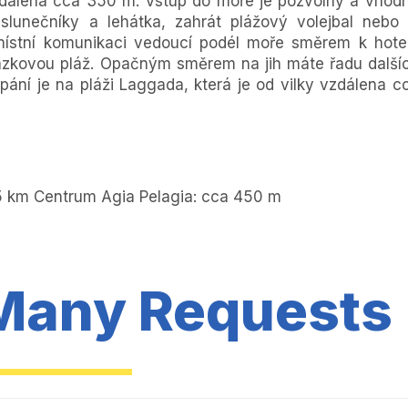
vzdálena cca 350 m. Vstup do moře je pozvolný a vhod
slunečníky a lehátka, zahrát plážový volejbal nebo 
místní komunikaci vedoucí podél moře směrem k hote
lázkovou pláž. Opačným směrem na jih máte řadu další
pání je na pláži Laggada, která je od vilky vzdálena c
5 km Centrum Agia Pelagia: cca 450 m
Many Requests