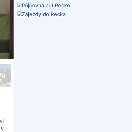
ví
vé