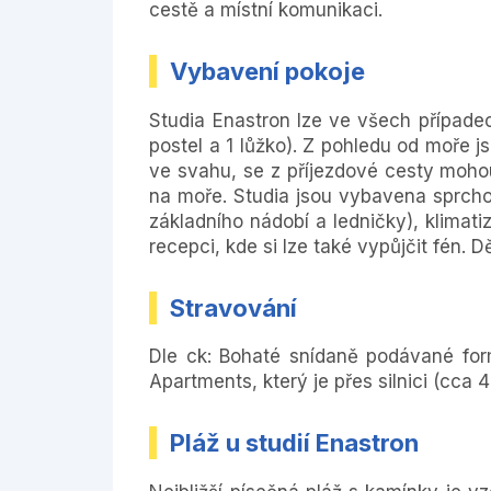
cestě a místní komunikaci.
Vybavení pokoje
Studia Enastron lze ve všech případe
postel a 1 lůžko). Z pohledu od moře js
ve svahu, se z příjezdové cesty mohou 
na moře. Studia jsou vybavena sprch
základního nádobí a ledničky), klimati
recepci, kde si lze také vypůjčit fén. 
Stravování
Dle ck: Bohaté snídaně podávané for
Apartments, který je přes silnici (cca 
Pláž u studií Enastron