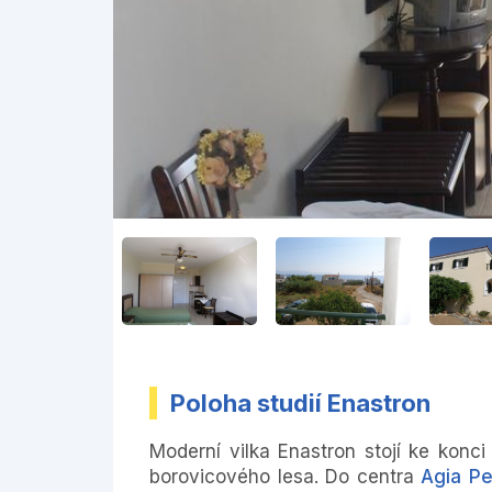
Poloha studií Enastron
Moderní vilka Enastron stojí ke kon
borovicového lesa. Do centra
Agia Pe