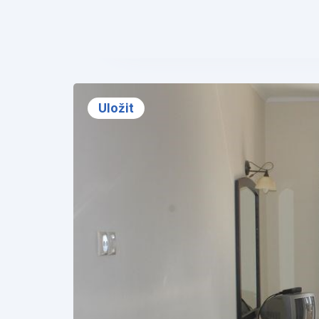
❮
Uložit