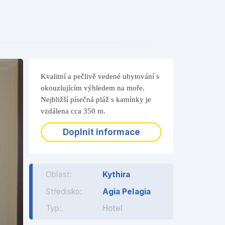
❯
Kvalitní a pečlivě vedené ubytování s
okouzlujícím výhledem na moře.
Nejbližší písečná pláž s kamínky je
vzdálena cca 350 m.
Doplnit informace
Oblast:
Kythira
Středisko:
Agia Pelagia
Typ:
Hotel