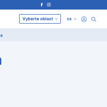
Vyberte oblast
cs
ia
a