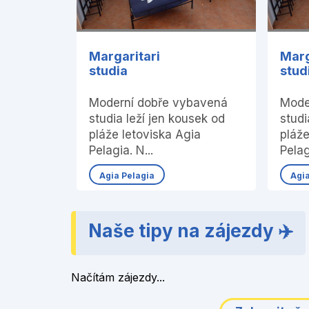
Margaritari
Marg
studia
stud
Moderní dobře vybavená
Mode
studia leží jen kousek od
studi
pláže letoviska Agia
pláže
Pelagia. N...
Pelag
Agia Pelagia
Agi
Naše tipy na zájezdy ✈️
Načítám zájezdy...