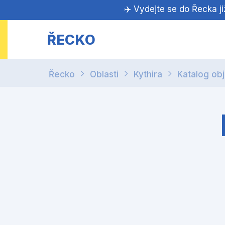
✈️ Vydejte se do Řecka j
ŘECKO
Řecko
Oblasti
Kythira
Katalog ob