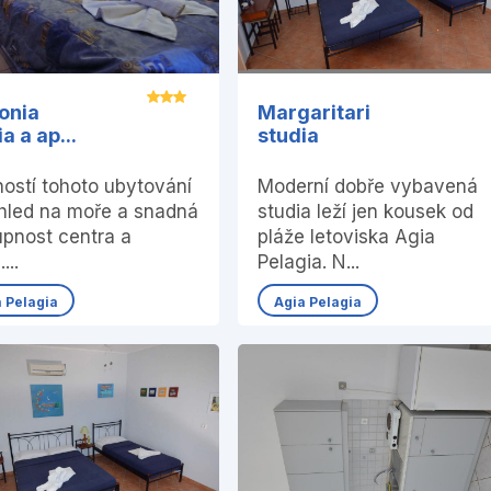
onia
Margaritari
a a ap...
studia
ností tohoto ubytování
Moderní dobře vybavená
ýhled na moře a snadná
studia leží jen kousek od
upnost centra a
pláže letoviska Agia
...
Pelagia. N...
a Pelagia
Agia Pelagia