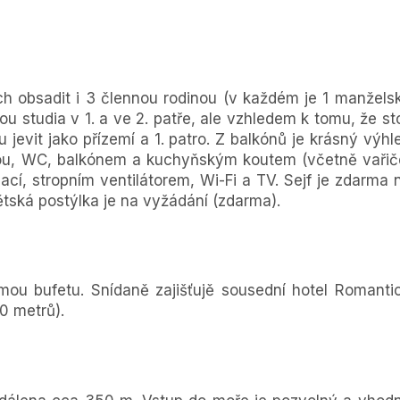
ch obsadit i 3 člennou rodinou (v každém je 1 manžels
ou studia v 1. a ve 2. patře, ale vzhledem k tomu, že sto
jevit jako přízemí a 1. patro. Z balkónů je krásný výhl
ou, WC, balkónem a kuchyňským koutem (včetně vařič
zací, stropním ventilátorem, Wi-Fi a TV. Sejf je zdarma 
Dětská postýlka je na vyžádání (zdarma).
mou bufetu. Snídaně zajišťujě sousední hotel Romanti
40 metrů).