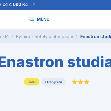
iž od
4 690 Kč
MENU
jektů
Kythira - hotely a ubytování
Enastron stud
Enastron studi
Hotel
7 fotografií