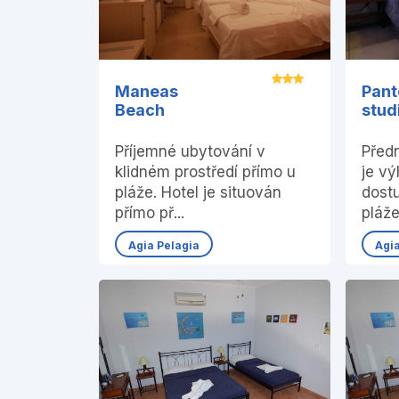
Maneas
Pant
Beach
studi
Příjemné ubytování v
Před
klidném prostředí přímo u
je v
pláže. Hotel je situován
dost
přímo př...
pláže.
Agia Pelagia
Agi