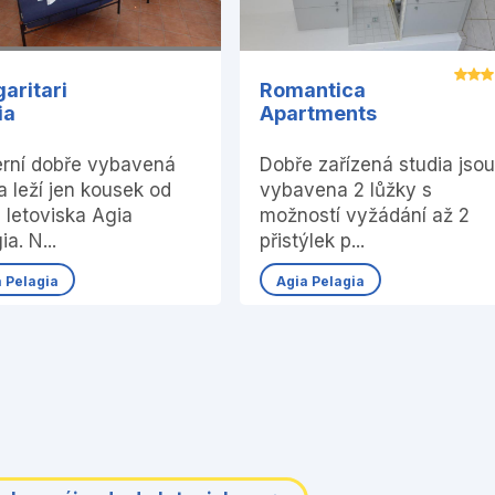
aritari
Romantica
ia
Apartments
rní dobře vybavená
Dobře zařízená studia jso
a leží jen kousek od
vybavena 2 lůžky s
 letoviska Agia
možností vyžádání až 2
ia. N...
přistýlek p...
a Pelagia
Agia Pelagia