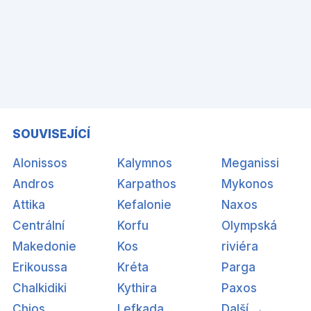
SOUVISEJÍCÍ
Alonissos
Kalymnos
Meganissi
Andros
Karpathos
Mykonos
Attika
Kefalonie
Naxos
Centrální
Korfu
Olympská
Makedonie
Kos
riviéra
Erikoussa
Kréta
Parga
Chalkidiki
Kythira
Paxos
Chios
Lefkada
Další →