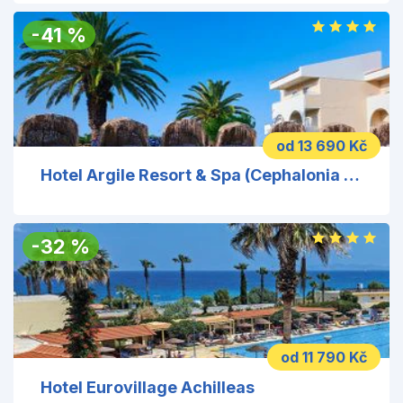
-
41
%
od 13 690 Kč
Hotel Argile Resort & Spa (Cephalonia Palace)
-
32
%
od 11 790 Kč
Hotel Eurovillage Achilleas