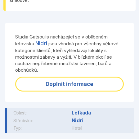
smlouvě.
Studia Gatsoulis nacházející se v oblíbeném
Nidri
letovisku
jsou vhodná pro všechny věkové
kategorie klientů, kteří vyhledávají lokality s
možnostmi zábavy a vyžití. V blízkém okolí se
nachází nepřeberné množství taveren, barů a
obchůdků.
Doplnit informace
Lefkada
Oblast:
Nidri
Středisko:
Typ:
Hotel