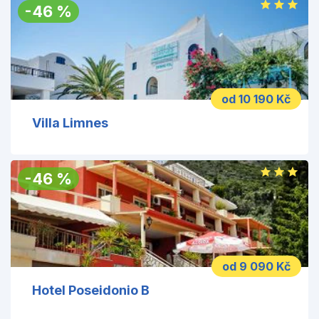
-
46
%
od 10 190 Kč
Villa Limnes
-
46
%
od 9 090 Kč
Hotel Poseidonio B