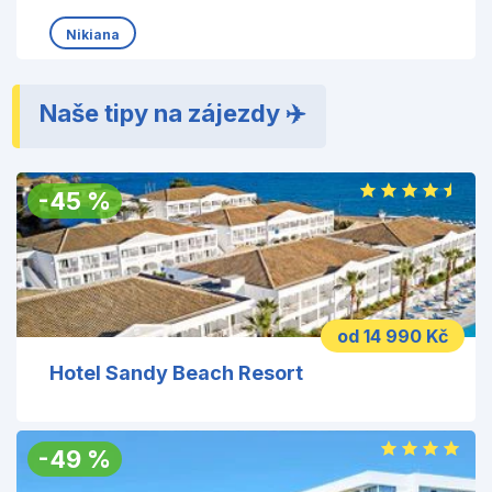
Nikiana
Naše tipy na zájezdy ✈️
-
45
%
od 14 990 Kč
Hotel Sandy Beach Resort
-
49
%