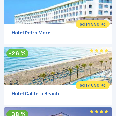
od 14 990 Kč
Hotel Petra Mare
-
26
%
od 17 690 Kč
Hotel Caldera Beach
-
38
%