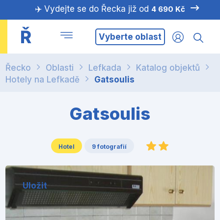
✈️ Vydejte se do Řecka již od
4 690 Kč
Ř
Vyberte oblast
Řecko
Oblasti
Lefkada
Katalog objektů
Hotely na Lefkadě
Gatsoulis
Gatsoulis
Hotel
9 fotografií
Uložit