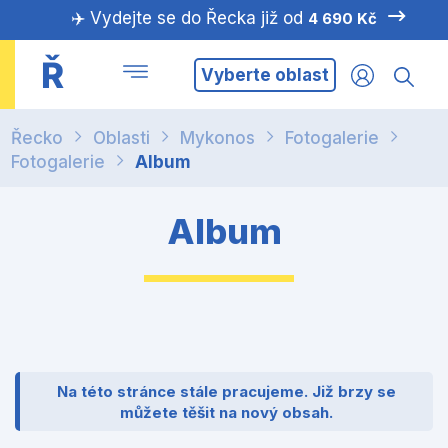
✈️ Vydejte se do Řecka již od
4 690 Kč
Ř
Vyberte oblast
Řecko
Oblasti
Mykonos
Fotogalerie
Fotogalerie
Album
Album
Na této stránce stále pracujeme. Již brzy se
můžete těšit na nový obsah.