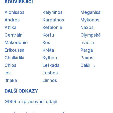
SOUVISEJÍCÍ
Alonissos
Kalymnos
Meganissi
Andros
Karpathos
Mykonos
Attika
Kefalonie
Naxos
Centrální
Korfu
Olympská
Makedonie
Kos
riviéra
Erikoussa
Kréta
Parga
Chalkidiki
Kythira
Paxos
Chios
Lefkada
Další →
Ios
Lesbos
Ithaka
Limnos
DALŠÍ ODKAZY
GDPR a zpracování údajů