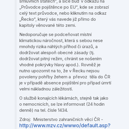
smluvních státech“, a sice buď v odkazu na
„Průvodce pojištěnce po EU“, kde se zobrazí
celý text průvodce, nebo kliknutím na odkaz
„Řecko“, který vás navede již přímo do
kapitoly věnované této zemi.
Nedoporučuje se podceňovat místní
klimatickou náročnost, která s sebou nese
mnohdy rizika náhlých příhod či úrazů, a
dodržovat alespoň obecné zásady (tj.
dodržovat pitný režim, chránit se nošením
vhodné pokrývky hlavy apod.). Rovněž je
nutno upozornit na to, že v Řecku nejsou
povoleny pohřby žehem a převoz těla do ČR
je v případě absence pojištění pro případ úmrtí
velmi nákladnou záležitostí.
O službě konajících lékárnách, stejně tak jako
o nemocnicích, se lze informovat (24 hodin
denně) na tel. čísle 1434.
Zdroj: Ministerstvo zahraničních věcí ČR -
http://www.mzv.cz/wwwo/default.asp?