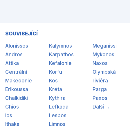
SOUVISEJÍCÍ
Alonissos
Kalymnos
Meganissi
Andros
Karpathos
Mykonos
Attika
Kefalonie
Naxos
Centrální
Korfu
Olympská
Makedonie
Kos
riviéra
Erikoussa
Kréta
Parga
Chalkidiki
Kythira
Paxos
Chios
Lefkada
Další →
Ios
Lesbos
Ithaka
Limnos