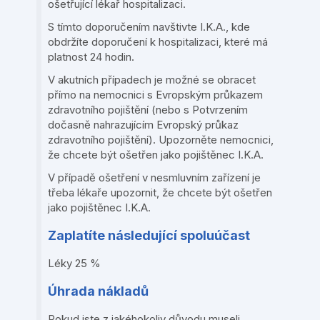
ošetřující lékař hospitalizaci.
S tímto doporučením navštivte I.K.A., kde
obdržíte doporučení k hospitalizaci, které má
platnost 24 hodin.
V akutních případech je možné se obracet
přímo na nemocnici s Evropským průkazem
zdravotního pojištění (nebo s Potvrzením
dočasně nahrazujícím Evropský průkaz
zdravotního pojištění). Upozorněte nemocnici,
že chcete být ošetřen jako pojištěnec I.K.A.
V případě ošetření v nesmluvním zařízení je
třeba lékaře upozornit, že chcete být ošetřen
jako pojištěnec I.K.A.
Zaplatíte následující spoluúčast
Léky 25 %
Úhrada nákladů
Pokud jste z jakéhokoliv důvodu museli