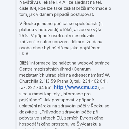
Návštěvu u lékaře I.K.A. lze sjednat na tel.
čísle 184, kde lze také získat bližší informace o
tom, jak v daném případě postupovat.
V Řecku je nutno počítat se spoluúčastí (tj.
platbou v hotovosti) u léků, a sice ve výši
25%. V případě ošetření v nesmluvním
zařízení je nutno upozornit lékaře, že daná
osoba chce být ošetřena jako pojištěnec
I.K.A.
Bližší informace lze nalézt na webové stránce
Centra mezistátních úhrad (Centrum
mezistátních úhrad sídlí na adrese: náměstí W.
Churchilla 2, 113 59 Praha 3, tel.: 234 462 041,
http://www.cmu.cz
fax: 222 734 951,
), a
sice v rámci kapitoly „Informace pro
pojištěnce“. Jak postupovat v případě
uplatnění nároku na zdravotní péči v Řecku se
dozvíte z „Průvodce zdravotní péče při
pobytu ve státech EU, zemích Evropského
hospodářského prostoru, ve Švýcarsku a