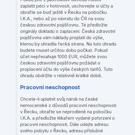
zaplatit péci v hotovosti, uschovejte si účty a
obraťte se buď ještě v Řecku na pobočku
I.K.A., nebo až po návratu do ČR na svou
českou zdravotní pojišťovnu. Té předložte
originály dokladu o zaplacení. Česká zdravotní
pojišťovna vám náklady proplatí do výše,
kterou by uhradila řecká strana. Na tuto úhradu
budete muset určitou dobu počkat. Pokud
účet nepřesahuje 1000 EUR, můžete svou
českou zdravotní pojišťovnu požádat o
proplacení účtu do výše českých tarifů. Tuto
úhradu obdržíte v relativně krátké době.
Pracovní neschopnost
Chcete-li uplatnit svůj nárok na české
nemocenské z důvodů pracovní neschopnosti
v Řecku, obraťte se neprodleně na pobočku
I.K.A. a předložte lékařem vydané potvrzení o
pracovní neschopnosti. Dále udejte adresu
svého pobytu v Řecku, adresu příslušné