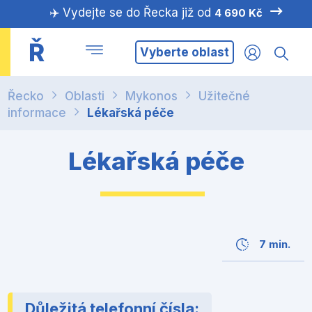
✈️ Vydejte se do Řecka již od
4 690 Kč
Ř
Vyberte oblast
Řecko
Oblasti
Mykonos
Užitečné
informace
Lékařská péče
Lékařská péče
7 min.
Důležitá telefonní čísla: