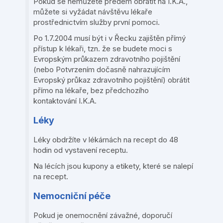
Pokud se nemůžete předem obrátit na I.K.A.,
můžete si vyžádat návštěvu lékaře
prostřednictvím služby první pomoci.
Po 1.7.2004 musí být i v Řecku zajištěn přímý
přístup k lékaři, tzn. že se budete moci s
Evropským průkazem zdravotního pojištění
(nebo Potvrzením dočasně nahrazujícím
Evropský průkaz zdravotního pojištění) obrátit
přímo na lékaře, bez předchozího
kontaktování I.K.A.
Léky
Léky obdržíte v lékárnách na recept do 48
hodin od vystavení receptu.
Na lécích jsou kupony a etikety, které se nalepí
na recept.
Nemocniční péče
Pokud je onemocnění závažné, doporučí