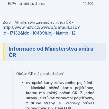
ELPA - silniční asistence
10 400
Zdroj: Ministerstvo zahraničních věcí ČR -
http://www.mzv.cz/wwwo/default.asp?
id=17132&ido=10489&idj=1&amb=12
Informace od Ministerstva vnitra
ČR
Občan ČR má po předložení
evropské karty zdravotního pojištění
- klasická běžná karta pojištěnce,
kterou má každý občan ČR. Z jedné
strany je Průkaz zdravotní poijišťovny,
z druhé strany je Evropský průkaz
zdravotního pojištění EHIC.