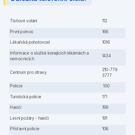
Tísňové volání
112
První pomoc
166
Lékařská pohotovost
1016
Informace o službě konajících lékárnách a
1434
nemocnicích
210-779
Centrum pro otravy
3777
Policie
100
Turistická policie
171
Hasiči
199
Lesní požáry - hasiči
191
Přístavní policie
108