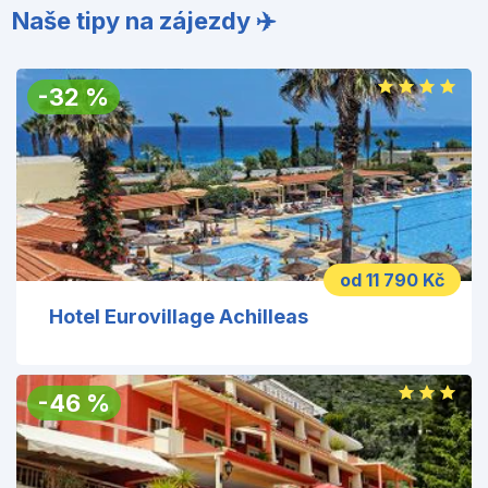
Naše tipy na zájezdy ✈️
-
32
%
od 11 790 Kč
Hotel Eurovillage Achilleas
-
46
%