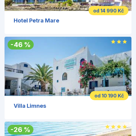
od 14 990 Kč
Hotel Petra Mare
-
46
%
od 10 190 Kč
Villa Limnes
-
26
%