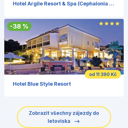
Hotel Argile Resort & Spa (Cephalonia Palace)
-
38
%
od 11 390 Kč
Hotel Blue Style Resort
Zobrazit všechny zájezdy do
letoviska