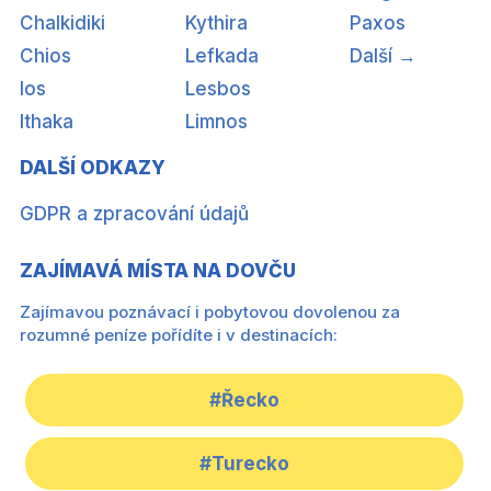
Chalkidiki
Kythira
Paxos
Chios
Lefkada
Další →
Ios
Lesbos
Ithaka
Limnos
DALŠÍ ODKAZY
GDPR a zpracování údajů
ZAJÍMAVÁ MÍSTA NA DOVČU
Zajímavou poznávací i pobytovou dovolenou za
rozumné peníze pořídíte i v destinacích:
#Řecko
#Turecko