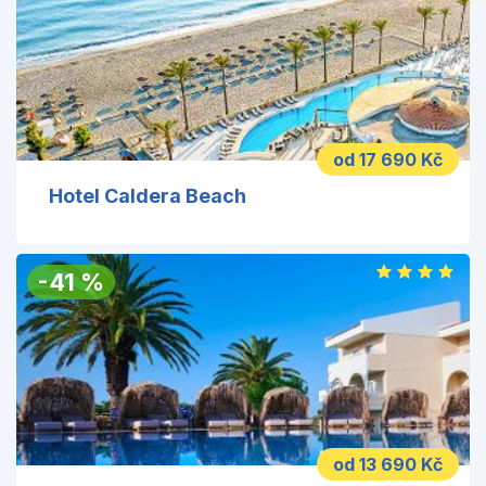
od 17 690 Kč
Hotel Caldera Beach
-
41
%
od 13 690 Kč