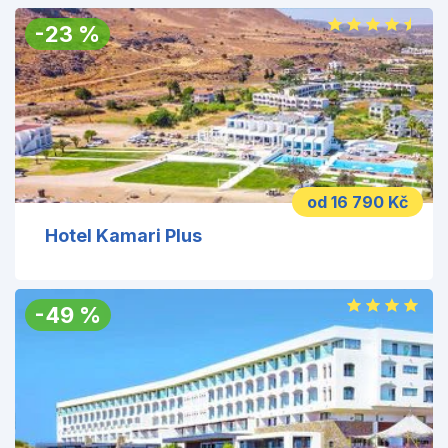
-
23
%
od 16 790 Kč
Hotel Kamari Plus
-
49
%