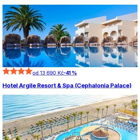
od 13 690 Kč
-
41
%
Hotel Argile Resort & Spa (Cephalonia Palace)