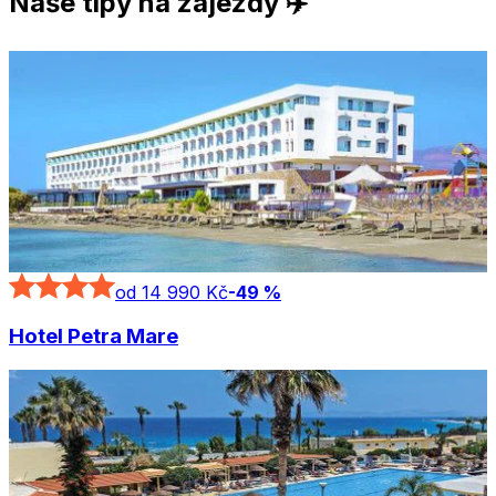
Naše tipy na zájezdy ✈️
od 14 990 Kč
-
49
%
Hotel Petra Mare