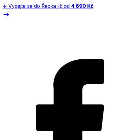
✈️ Vydejte se do Řecka již od
4 690 Kč