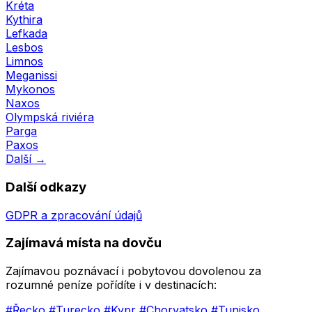
Kréta
Kythira
Lefkada
Lesbos
Limnos
Meganissi
Mykonos
Naxos
Olympská riviéra
Parga
Paxos
Další →
Další odkazy
GDPR a zpracování údajů
Zajímavá místa na dovču
Zajímavou poznávací i pobytovou dovolenou za
rozumné peníze pořídíte i v destinacích:
#Řecko
#Turecko
#Kypr
#Chorvatsko
#Tunisko