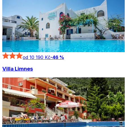
od 10 190 Kč
-
46
%
Villa Limnes