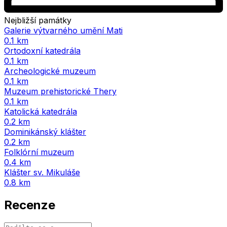
Nejbližší památky
Galerie výtvarného umění Mati
0.1 km
Ortodoxní katedrála
0.1 km
Archeologické muzeum
0.1 km
Muzeum prehistorické Thery
0.1 km
Katolická katedrála
0.2 km
Dominikánský klášter
0.2 km
Folklórní muzeum
0.4 km
Klášter sv. Mikuláše
0.8 km
Recenze