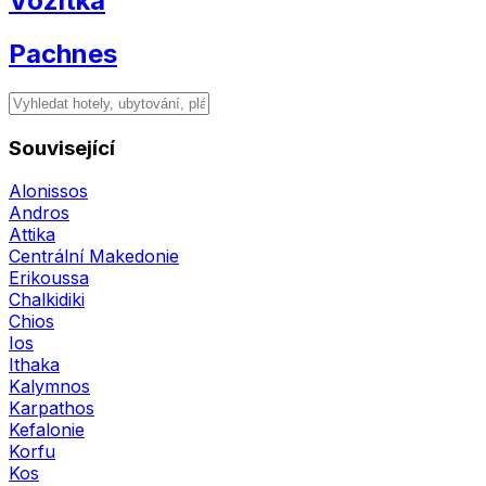
Vozítka
Pachnes
Související
Alonissos
Andros
Attika
Centrální Makedonie
Erikoussa
Chalkidiki
Chios
Ios
Ithaka
Kalymnos
Karpathos
Kefalonie
Korfu
Kos