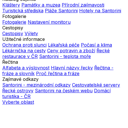
Kláštery
Památky a muzea
Přírodní zajímavosti
Turistická střediska
Pláže Santorini
Hotely na Santorini
Fotogalerie
Fotogalerie
Nastavení monitoru
Cestopisy
Cestopisy
Výlety
Užitečné informace
Ochrana proti slunci
Lékařská péče
Počasí a klima
Lékárnička na cesty
Ceny potravin a zboží
Řecké
restaurace v ČR
Santorini - teplota moře
Řečtina
Alfabeta a výslovnost
Hlavní názvy řecky
Řečtina -
fráze a slovník
Proč řečtina a fráze
Zajímavé odkazy
Santorini - mezinárodní odkazy
Cestovatelské servery
Řecké ostrovy
Santorini na českém webu
Domácí
turistika - ČR
Vyberte oblast