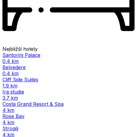
Nejbližší hotely
Santorini Palace
0.4 km
Belvedere
0.4 km
Cliff Side Suites
1.9 km
Ira studia
3.7 km
Costa Grand Resort & Spa
4 km
Rose Bay
4 km
Strogili
4 km