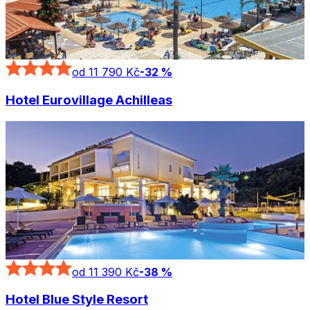
od 11 790 Kč
-
32
%
Hotel Eurovillage Achilleas
od 11 390 Kč
-
38
%
Hotel Blue Style Resort