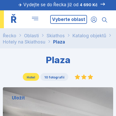
✈️ Vydejte se do Řecka již od
4 690 Kč
Ř
Vyberte oblast
Řecko
Oblasti
Skiathos
Katalog objektů
Hotely na Skiathosu
Plaza
Plaza
Hotel
10 fotografií
Uložit