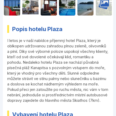
Popis hotelu Plaza
I letos je v naší nabídce příjemný hotel Plaza, který je
oblkopen udržovanou zahradou plnou zeleně, olivovníků
a pínií. Díky své výborné poloze uspokojí všechny klienty,
kteří od své dovolené očekávají klid, romantiku a
pohodu. Nedaleko hotelu Plaza se nachází půvabná
písečná pláž Kanapitsa s pozvolným vstupem do moře,
který je vhodný pro všechny děti. Slunné odpoledne
můžete strávit ve stínu palmy nebo slunečníku u bazénu
a doslova se kochat nádherným výhledem na moře.
Pokud přeci jen zatoužíte po ruchu města, nic vám v tom
nebrání, jednoduše si prostřednictvím místní autobusové
dopravy zajedete do hlavního města Skiathos (7km).
Vybavení hotelu Plaza