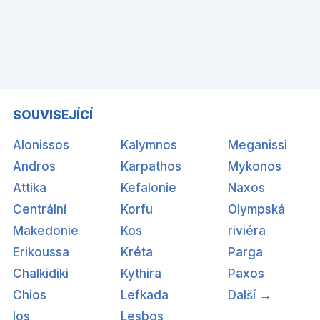
SOUVISEJÍCÍ
Alonissos
Kalymnos
Meganissi
Andros
Karpathos
Mykonos
Attika
Kefalonie
Naxos
Centrální
Korfu
Olympská
Makedonie
Kos
riviéra
Erikoussa
Kréta
Parga
Chalkidiki
Kythira
Paxos
Chios
Lefkada
Další →
Ios
Lesbos