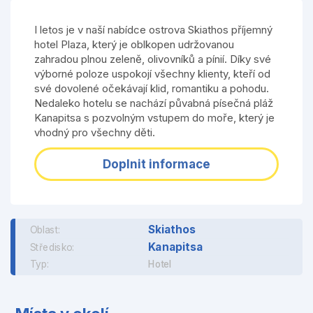
I letos je v naší nabídce ostrova Skiathos příjemný
hotel Plaza, který je oblkopen udržovanou
zahradou plnou zeleně, olivovníků a pínií. Díky své
výborné poloze uspokojí všechny klienty, kteří od
své dovolené očekávají klid, romantiku a pohodu.
Nedaleko hotelu se nachází půvabná písečná pláž
Kanapitsa s pozvolným vstupem do moře, který je
vhodný pro všechny děti.
Doplnit informace
Skiathos
Oblast:
Kanapitsa
Středisko:
Typ:
Hotel