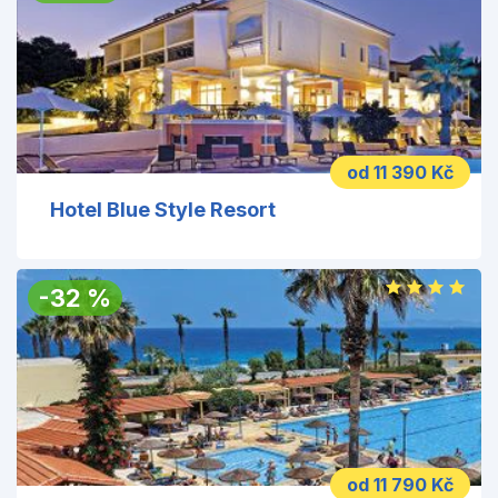
od 11 390 Kč
Hotel Blue Style Resort
-
32
%
od 11 790 Kč