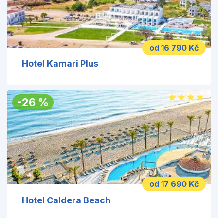
od 16 790 Kč
Hotel Kamari Plus
-
26
%
od 17 690 Kč
Hotel Caldera Beach