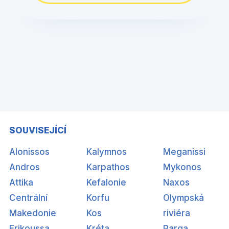
SOUVISEJÍCÍ
Alonissos
Kalymnos
Meganissi
Andros
Karpathos
Mykonos
Attika
Kefalonie
Naxos
Centrální
Korfu
Olympská
Makedonie
Kos
riviéra
Erikoussa
Kréta
Parga