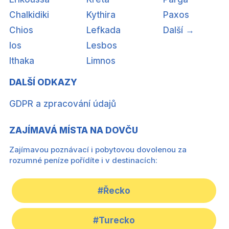
Chalkidiki
Kythira
Paxos
Chios
Lefkada
Další →
Ios
Lesbos
Ithaka
Limnos
DALŠÍ ODKAZY
GDPR a zpracování údajů
ZAJÍMAVÁ MÍSTA NA DOVČU
Zajímavou poznávací i pobytovou dovolenou za
rozumné peníze pořídíte i v destinacích:
#Řecko
#Turecko