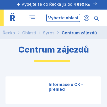
✈️ Vydejte se do Řecka již od
4 690 Kč
Ř
Vyberte oblast
Řecko
Oblasti
Syros
Centrum zájezdů
Centrum zájezdů
Informace o CK -
přehled