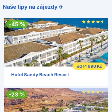
Naše tipy na zájezdy ✈️
-
45
%
od 14 990 Kč
Hotel Sandy Beach Resort
-
23
%