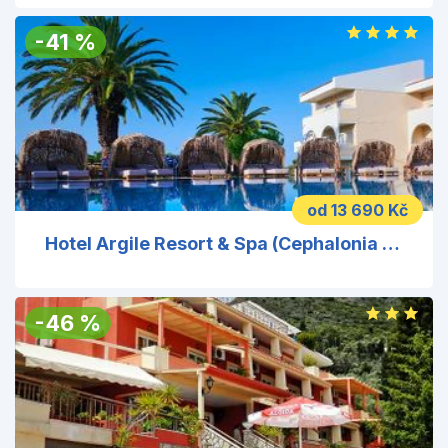
-
41
%
od 13 690 Kč
Hotel Argile Resort & Spa (Cephalonia Palace)
-
46
%