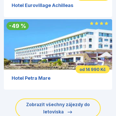
Hotel Eurovillage Achilleas
-
49
%
od 14 990 Kč
Hotel Petra Mare
Zobrazit všechny zájezdy do
letoviska