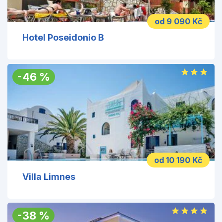
od 9 090 Kč
Hotel Poseidonio B
-
46
%
od 10 190 Kč
Villa Limnes
-
38
%