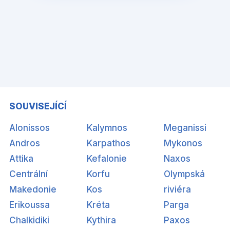
SOUVISEJÍCÍ
Alonissos
Kalymnos
Meganissi
Andros
Karpathos
Mykonos
Attika
Kefalonie
Naxos
Centrální
Korfu
Olympská
Makedonie
Kos
riviéra
Erikoussa
Kréta
Parga
Chalkidiki
Kythira
Paxos