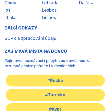
Chios
Lefkada
Další →
Ios
Lesbos
Ithaka
Limnos
DALŠÍ ODKAZY
GDPR a zpracování údajů
ZAJÍMAVÁ MÍSTA NA DOVČU
Zajímavou poznávací i pobytovou dovolenou za
rozumné peníze pořídíte i v destinacích:
#Řecko
#Turecko
#Kypr