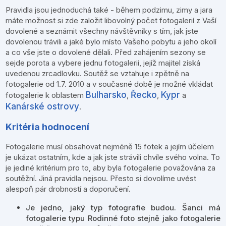
Pravidla jsou jednoduchá také - během podzimu, zimy a jara
máte možnost si zde založit libovolný počet fotogalerií z Vaší
dovolené a seznámit všechny návštěvníky s tím, jak jste
dovolenou trávili a jaké bylo místo Vašeho pobytu a jeho okolí
a co vše jste o dovolené dělali. Před zahájením sezony se
sejde porota a vybere jednu fotogalerii, jejíž majitel získá
uvedenou zrcadlovku. Soutěž se vztahuje i zpětně na
fotogalerie od 1.7. 2010 a v současné době je možné vkládat
Bulharsko
Řecko
Kypr
fotogalerie k oblastem
,
,
a
Kanárské ostrovy
.
Kritéria hodnocení
Fotogalerie musí obsahovat nejméně 15 fotek a jejím účelem
je ukázat ostatním, kde a jak jste strávili chvíle svého volna. To
je jediné kritérium pro to, aby byla fotogalerie považována za
soutěžní. Jiná pravidla nejsou. Přesto si dovolíme uvést
alespoň pár drobností a doporučení.
Je jedno, jaký typ fotografie budou. Šanci má
fotogalerie typu Rodinné foto stejně jako fotogalerie