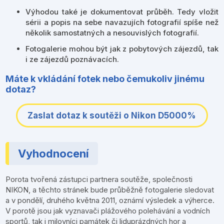
Výhodou také je dokumentovat průběh. Tedy vložit
sérii a popis na sebe navazujích fotografií spíše než
několik samostatných a nesouvislých fotografií.
Fotogalerie mohou být jak z pobytových zájezdů, tak
i ze zájezdů poznávacích.
Máte k vkládání fotek nebo čemukoliv jinému
dotaz?
Zaslat dotaz k soutěži o Nikon D5000%
Vyhodnocení
Porota tvořená zástupci partnera soutěže, společnosti
NIKON, a těchto stránek
bude průběžně fotogalerie sledovat
a v pondělí, druhého května 2011, oznámí výsledek a výherce.
V porotě jsou jak vyznavači plážového polehávání a vodních
sportů, tak i milovníci památek či liduprázdných hor a