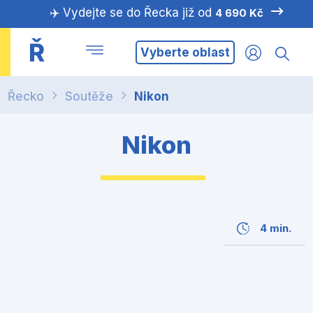
✈️ Vydejte se do Řecka již od
4 690 Kč
Ř
Vyberte oblast
Řecko
Soutěže
Nikon
Nikon
4 min.