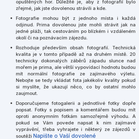
opuštěných hor. Důležité je, aby z fotografií bylo
zřejmé, jak jste dovolenou strávili a kde.
Fotografie mohou být z jednoho místa i každá
odjinud. Prima dovolenou jste mohli strávit jak na
jedné pláži, tak cestováním po blízkém i vzdáleném
okolí či na poznávacím zájezdu.
Rozhoduje především obsah fotografií. Technická
kvalita je v tomto případě až na druhém místě. 20
technicky dokonalých záběrů západu slunce nad
mořem je prima, ale větší vypovídací hodnotu budou
mít normální fotografie ze zajímavého výletu.
Nebojte se tedy vkládat fota jakékoliv kvality pokud
si myslíte, že ukazují něco, co by ostatní mohlo
zaujmout.
Doporučujeme fotogalerii a jednotlivé fotky dopře
popsat. Fotky s popisem a komentářem budou mít
oproti anonymním fotkám samozřejmě výhodu. A
pokud se Vám povede napsat k nim zajímavé
vyprávění, třeba vyhrajete i některý ze zájezdů v
Napište o Vaší dovolené
soutěži